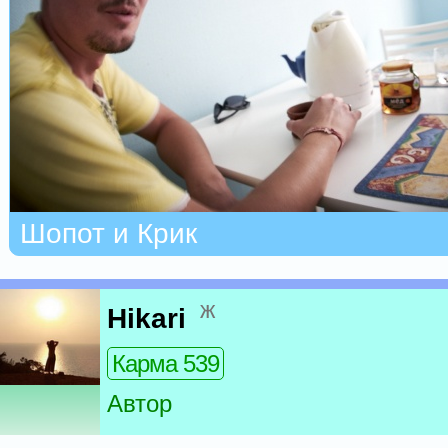
Шопот и Крик
ж
Hikari
Карма 539
Автор