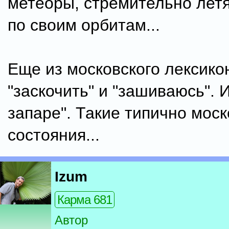
метеоры, стремительно лет
по своим орбитам...
Еще из московского лексикон
"заскочить" и "зашиваюсь". И
запаре". Такие типично мос
состояния...
Izum
Карма 681
Автор