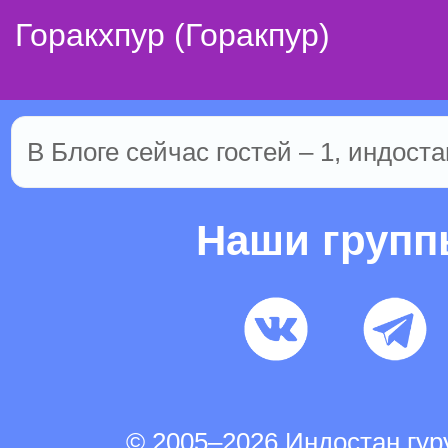
Горакхпур (Горакпур)
В Блоге сейчас гостей – 1, индоста
Наши груп
© 2005–2026 Индостан.гу