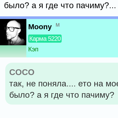
было? а я где что пачиму?... з
м
Moony
Карма 5220
Кэп
COCO
так, не поняла.... ето на м
было? а я где что пачиму?