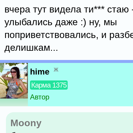
вчера тут видела ти*** стаю 
улыбались даже :) ну, мы
поприветствовались, и разб
делишкам...
ж
hime
Карма 1375
Автор
Moony