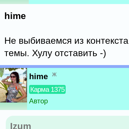
hime
Не выбиваемся из контекста
темы. Хулу отставить -)
ж
hime
Карма 1375
Автор
Izum