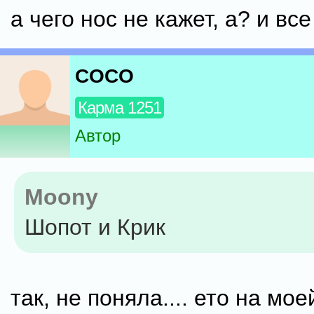
а чего нос не кажет, а? и вс
COCO
Карма 1251
Автор
Moony
Шопот и Крик
так, не поняла.... ето на мое