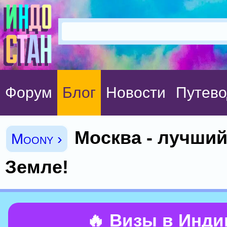
Форум
Блог
Новости
Путево
Москва - лучший
Moony ›
Земле!
🔥 Визы в Инд