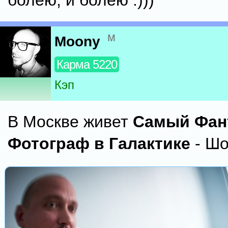
болею, и болею :)))
м
Moony
Карма 5220
Кэп
В Москве живет
Самый Фан
Фотограф в Галактике
- Шо