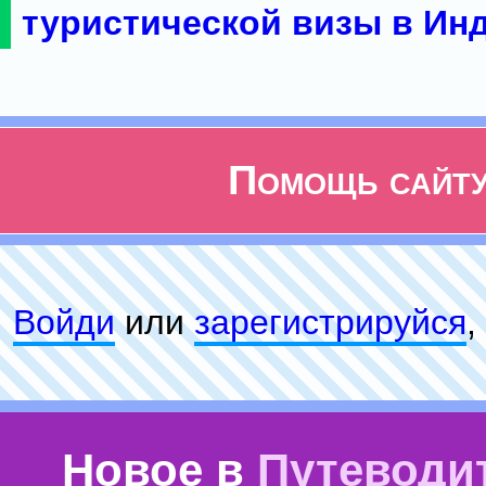
туристической визы в Ин
Помощь сайт
Войди
или
зарeгиcтpируйся
,
Новое в
Путеводи