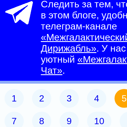
Следить за тем, ч
в этом блоге, удоб
телеграм-канале
«Межгалактически
Дирижабль»
. У на
уютный
«Межгалак
Чат»
.
1
2
3
4
5
7
8
9
10