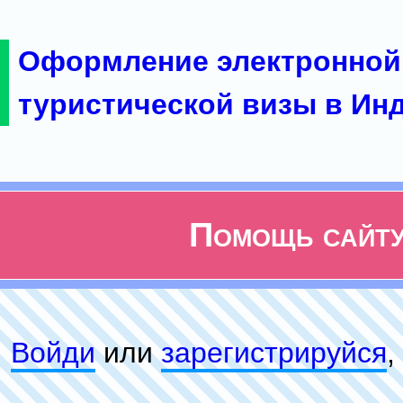
Оформление электронной
туристической визы в Ин
Помощь сайт
Войди
или
зарeгиcтpируйся
,