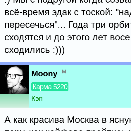
всё-время эдак с тоской: "н
пересечься"... Года три орби
сходятся и до этого лет вос
сходились :)))
м
Moony
Карма 5220
Кэп
А как красива Москва в ясн