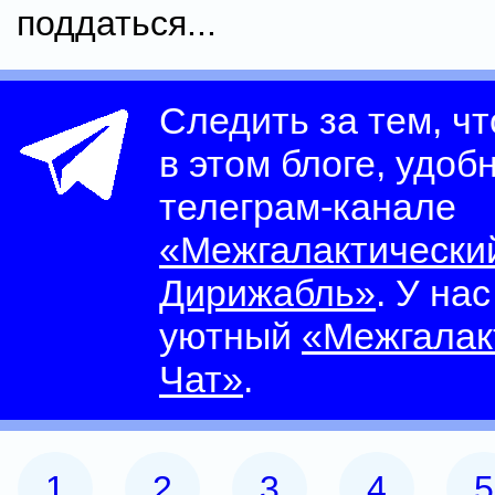
поддаться...
Следить за тем, ч
в этом блоге, удоб
телеграм-канале
«Межгалактически
Дирижабль»
. У на
уютный
«Межгалак
Чат»
.
1
2
3
4
5