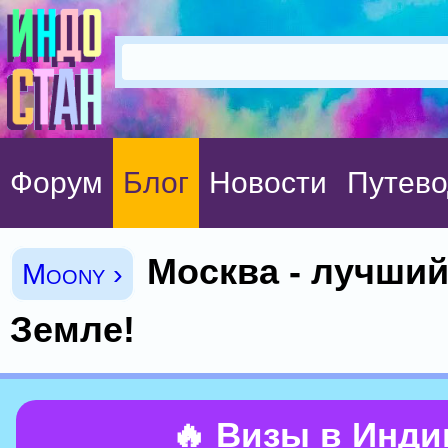
Форум
Блог
Новости
Путево
Москва - лучший
Moony ›
Земле!
🔥 Визы в Инд