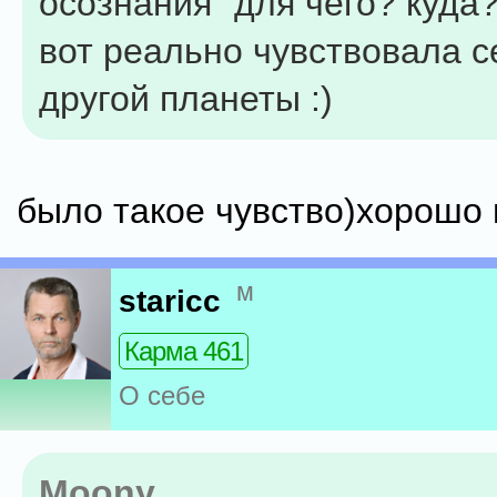
осознания "для чего? куда?
вот реально чувствовала се
другой планеты :)
было такое чувство)хорошо
м
staricc
Карма 461
О себе
Moony