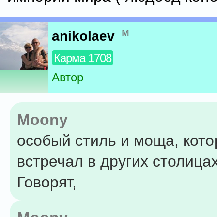
м
anikolaev
Карма 1708
Автор
Moony
особый стиль и моща, кото
встречал в других столица
Говорят,