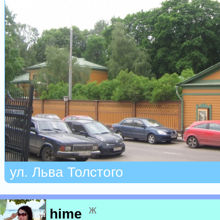
ул. Льва Толстого
ж
hime