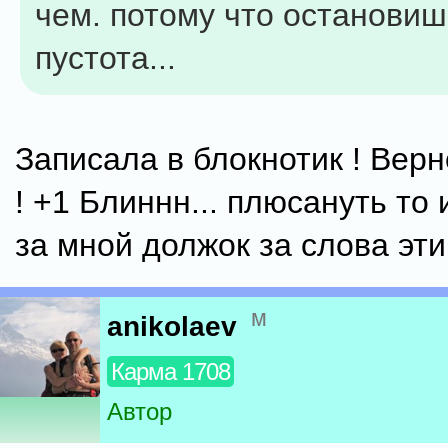
чем. потому что остановиш
пустота...
Записала в блокнотик ! Вер
! +1 Блиннн... плюсануть то и
за мной должок за слова эт
м
anikolaev
Карма 1708
Автор