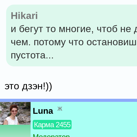
Hikari
и бегут то многие, чтоб не 
чем. потому что остановиш
пустота...
это дзэн!))
ж
Luna
Карма 2455
Модератор