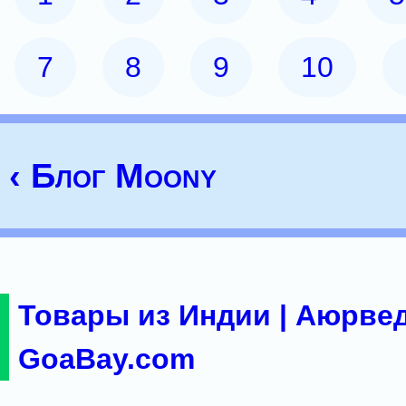
7
8
9
10
‹ Блог Moony
Товары из Индии | Аюрвед
GoaBay.com