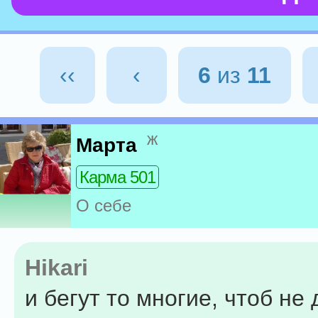
‹‹
‹
6
из
11
ж
Марта
Карма 501
О себе
Hikari
и бегут то многие, чтоб не 