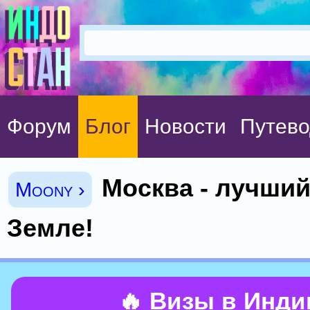
Форум
Блог
Новости
Путево
Москва - лучший
Moony ›
Земле!
🔥 Визы в Инд