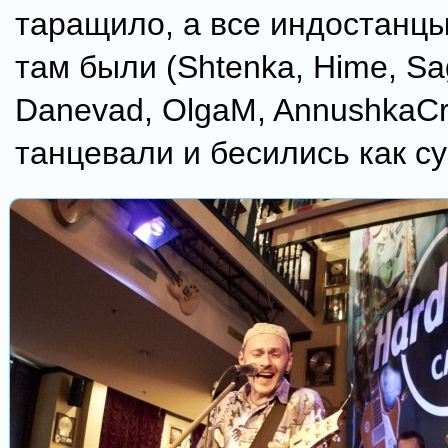
таращило, а все индостанцы
там были (Shtenka, Hime, Sa
Danevad, OlgaM, AnnushkaCro
танцевали и бесились как 