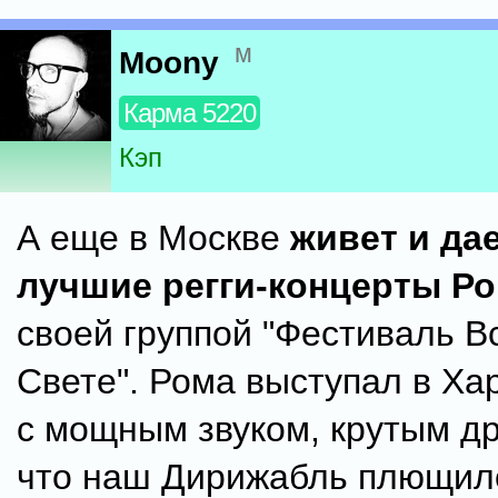
м
Moony
Карма 5220
Кэп
А еще в Москве
живет и да
лучшие регги-концерты Р
своей группой "Фестиваль В
Свете". Рома выступал в Ха
с мощным звуком, крутым др
что наш Дирижабль плющил