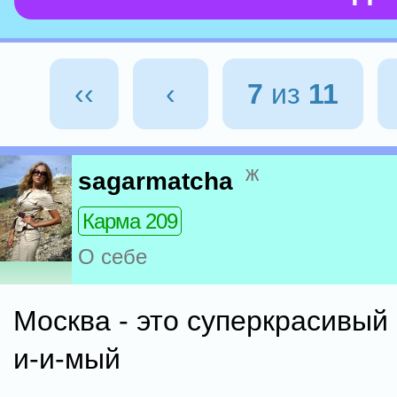
‹‹
‹
7
из
11
ж
sagarmatcha
Карма 209
О себе
Москва - это суперкрасивый 
и-и-мый