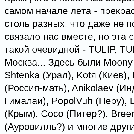
самом начале лета - прекра
столь разных, что даже не п
связало нас вместе, но эта 
такой очевидной - TULIP, TUL
Москва... Здесь были Moony 
Shtenka (Урал), Kotя (Киев),
(Россия-мать), Anikolaev (И
Гималаи), PopolVuh (Перу),
(Крым), Coco (Питер?), Bree
(Ауровилль?) и многие друг