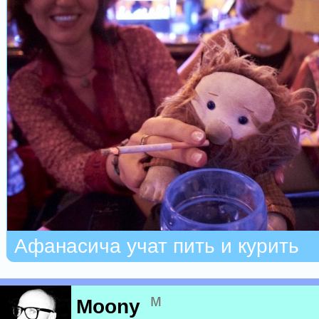
Афанасича учат пить и курить
м
Moony