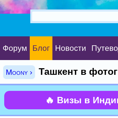
Форум
Блог
Новости
Путево
Ташкент в фото
Moony ›
🔥 Визы в Инд