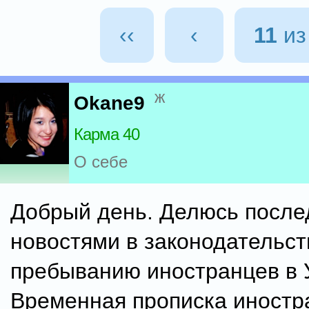
‹‹
‹
11
и
ж
Okane9
Карма 40
О себе
Добрый день. Делюсь посл
новостями в законодательст
пребыванию иностранцев в 
Временная прописка иностр