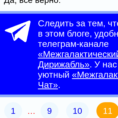
Да, всё верно.
Следить за тем, ч
в этом блоге, удоб
телеграм-канале
«Межгалактически
Дирижабль»
. У на
уютный
«Межгалак
Чат»
.
1
…
9
10
11