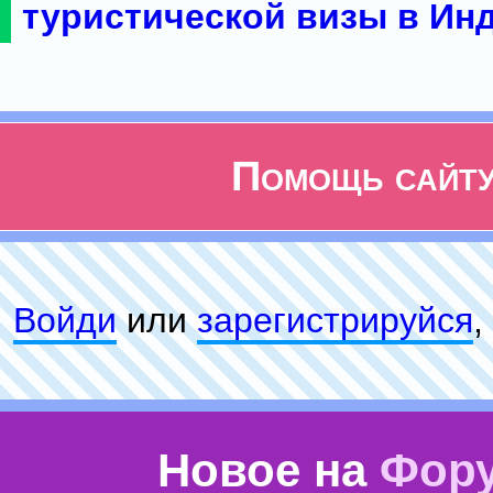
туристической визы в Ин
Помощь сайт
Войди
или
зарeгиcтpируйся
,
Новое на
Фор