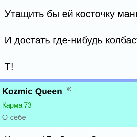
Утащить бы ей косточку манг
И достать где-нибудь колбас
Т!
ж
Kozmic Queen
Карма 73
О себе