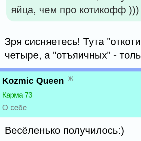
яйца, чем про котикофф )))
Зря сисняетесь! Тута "откот
четыре, а "отъяичных" - толь
ж
Kozmic Queen
Карма 73
О себе
Весёленько получилось:)