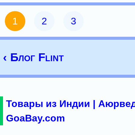
1
2
3
‹ Блог Flint
Товары из Индии | Аюрвед
GoaBay.com