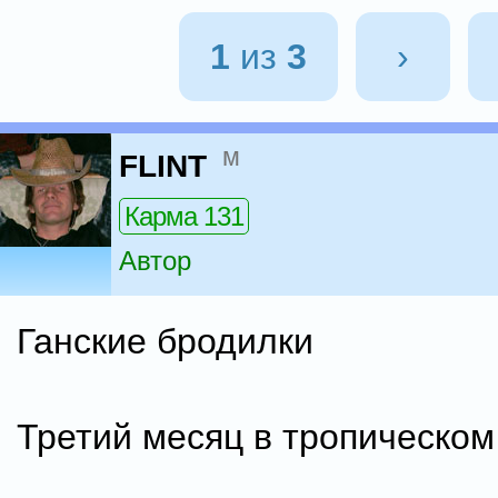
1
из
3
›
м
FLINT
Карма 131
Автор
Ганские бродилки
Третий месяц в тропическом