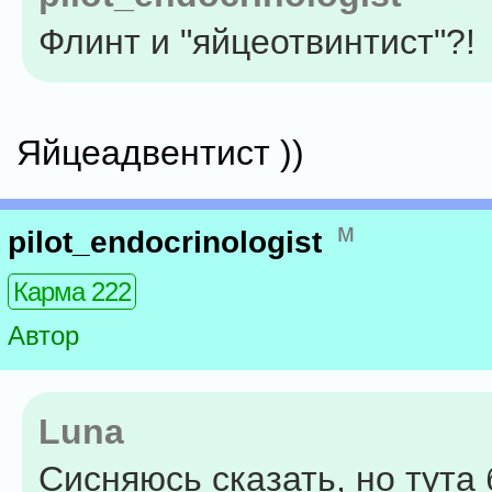
Флинт и "яйцеотвинтист"?!
Яйцеадвентист ))
м
pilot_endocrinologist
Карма 222
Автор
Luna
Сисняюсь сказать, но тута