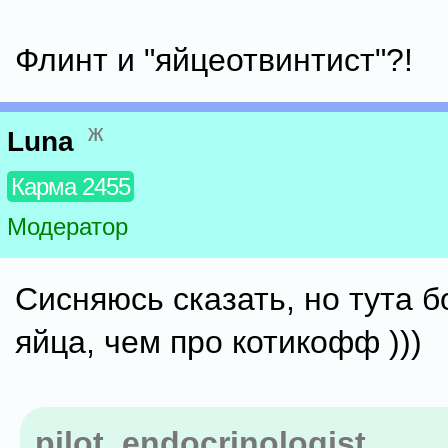
Флинт и "яйцеотвинтист"?!
ж
Luna
Карма 2455
Модератор
Сисняюсь сказать, но тута 
яйца, чем про котикофф )))
pilot_endocrinologist