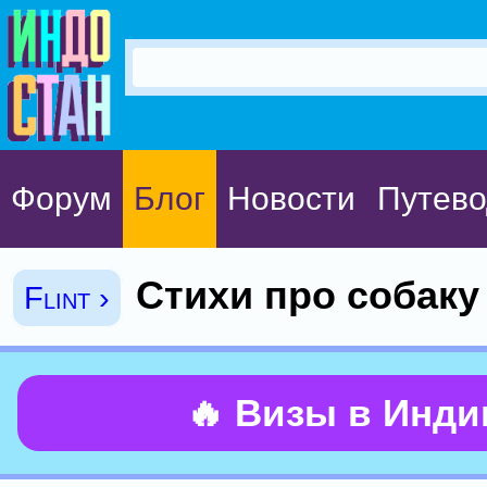
Форум
Блог
Новости
Путево
Стихи про собаку
Flint ›
🔥 Визы в Инд