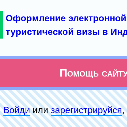
Оформление электронной
туристической визы в Ин
Помощь сайт
Войди
или
зарeгиcтpируйся
,