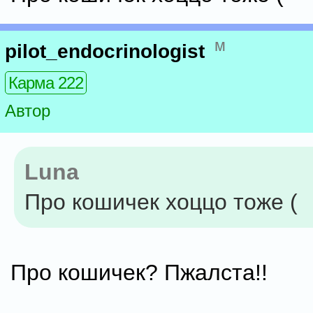
м
pilot_endocrinologist
Карма 222
Автор
Luna
Про кошичек хоццо тоже (
Про кошичек? Пжалста!!