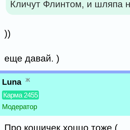
Кличут Флинтом, и шляпа 
))
еще давай. )
ж
Luna
Карма 2455
Модератор
Про кошичек хоццо тоже (