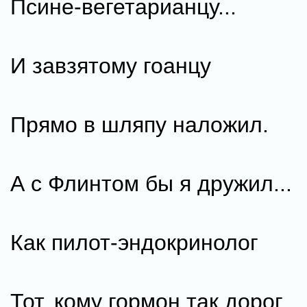
Псине-вегетарианцу...
И завзятому гоанцу
Прямо в шляпу наложил.
А с Флинтом бы я дружил...
Как пилот-эндокринолог
Тот, кому гормон так дорог,