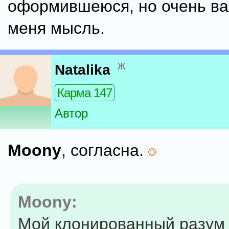
оформившеюся, но очень в
меня мысль.
ж
Natalika
Карма 147
Автор
Moony
, согласна.
Moony:
Мой клонированный разум