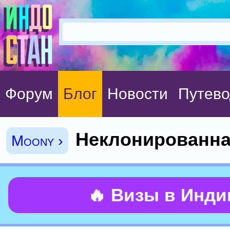
Форум
Блог
Новости
Путево
Неклонированна
Moony ›
🔥 Визы в Инд