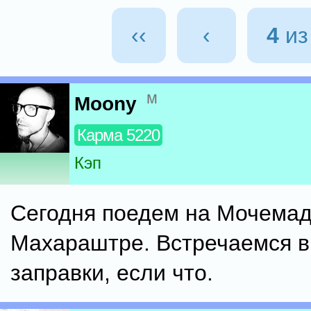
‹‹
‹
4
и
м
Moony
Карма 5220
Кэп
Сегодня поедем на Мочемад
Махараштре. Встречаемся в 
заправки, если что.