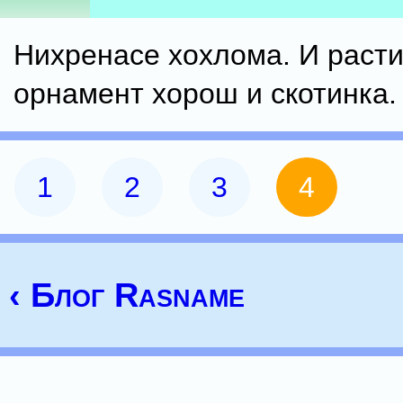
Нихренасе хохлома. И раст
орнамент хорош и скотинка.
1
2
3
4
‹ Блог Rasname