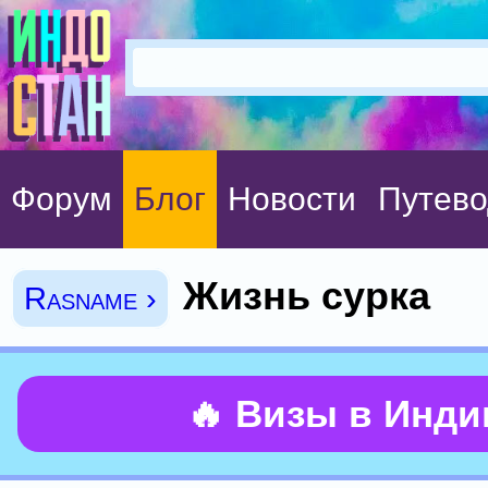
Форум
Блог
Новости
Путево
Жизнь сурка
Rasname ›
🔥 Визы в Инд