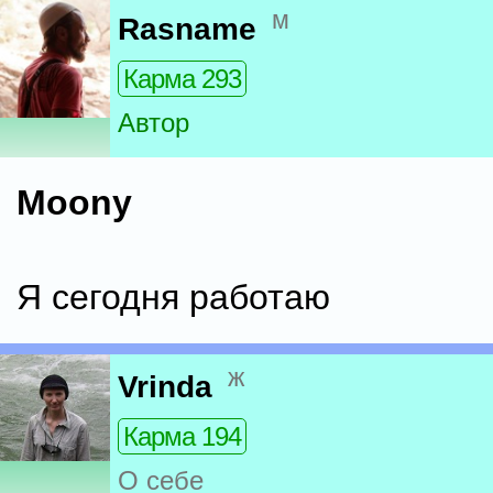
м
Rasname
Карма 293
Автор
Moony
Я сегодня работаю
ж
Vrinda
Карма 194
О себе