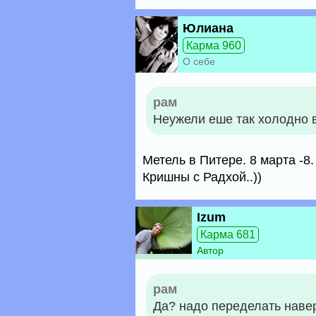
Юлиана
Карма 960
О себе
рам
Неужели еше так холодно 
Метель в Питере. 8 марта -8.
Кришны с Радхой..))
Izum
Карма 681
Автор
рам
Да? надо переделать наве