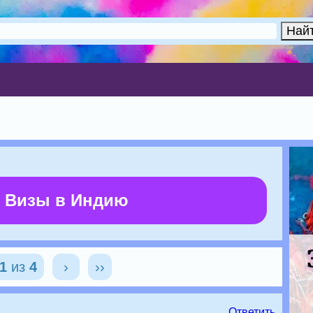
 Визы в Индию
1
из
4
›
››
Ответить