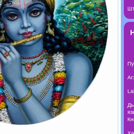
Шт
Пу
Аг
La
Ды
яз
Кн
Ха