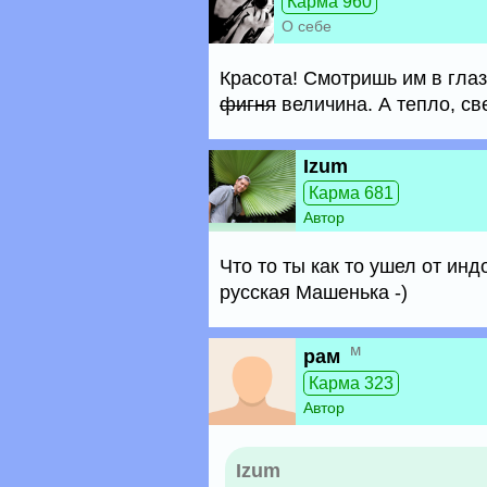
Карма 960
О себе
Красота! Смотришь им в глаз
фигня
величина. А тепло, све
Izum
Карма 681
Автор
Что то ты как то ушел от ин
русская Машенька -)
м
рам
Карма 323
Автор
Izum