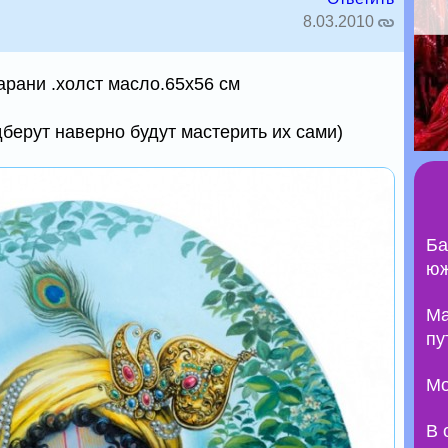
8.03.2010
арани .холст масло.65х56 см
берут наверно будут мастерить их сами)
Ба
юж
Ma
пу
Мо
В 