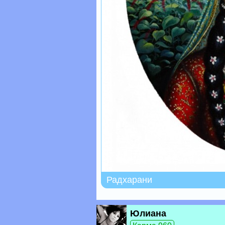
Радхарани
Юлиана