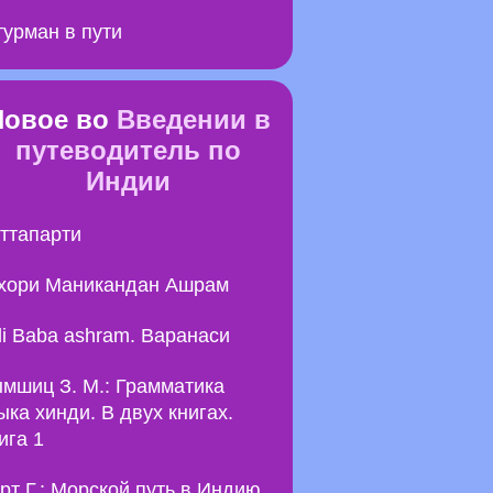
урман в пути
Новое во
Введении в
путеводитель по
Индии
ттапарти
хори Маникандан Ашрам
li Baba ashram. Варанаси
мшиц З. М.: Грамматика
ыка хинди. В двух книгах.
ига 1
рт Г.: Морской путь в Индию