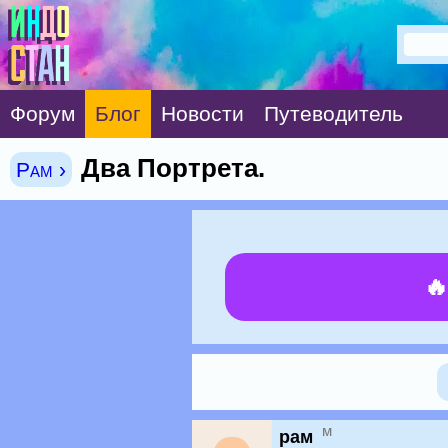
Форум
Блог
Новости
Путеводитель
Два Портрета.
Рам ›

м
рам