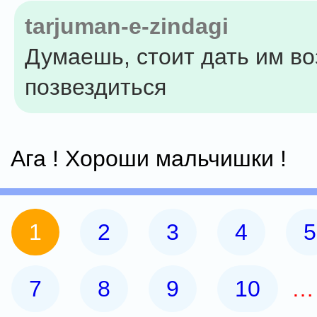
tarjuman-e-zindagi
Думаешь, стоит дать им в
позвездиться
Ага ! Хороши мальчишки !
1
2
3
4
5
7
8
9
10