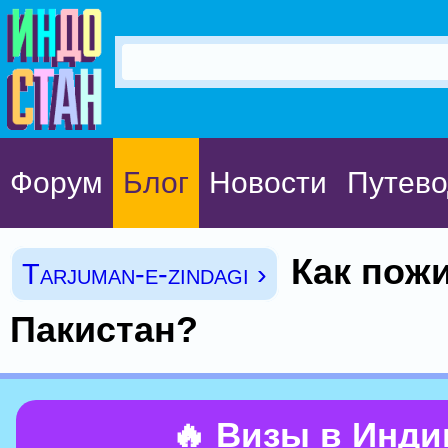
Форум
Блог
Новости
Путево
Как пож
Tarjuman-e-zindagi ›
Пакистан?
🔥 Визы в Инд