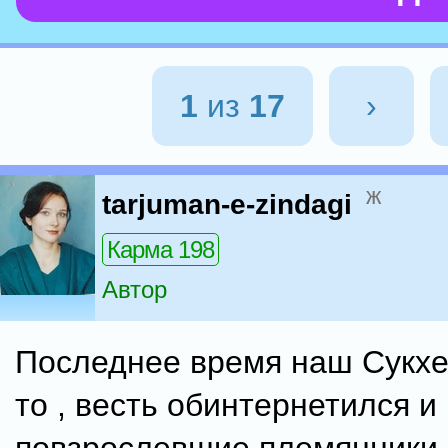
1
из
17
›
ж
tarjuman-e-zindagi
Карма 198
Автор
Последнее время наш Сукхе
то , весть обинтернетился и