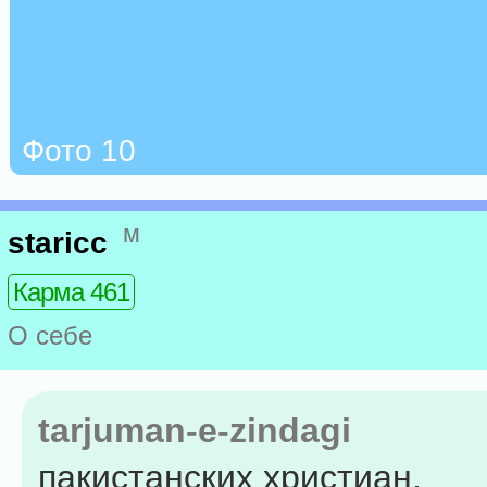
Фото 10
м
staricc
Карма 461
О себе
tarjuman-e-zindagi
пакистанских христиан.