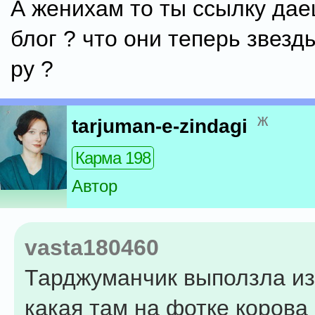
А женихам то ты ссылку дае
блог ? что они теперь звезд
ру ?
ж
tarjuman-e-zindagi
Карма 198
Автор
vasta180460
Тарджуманчик выползла из 
какая там на фотке корова