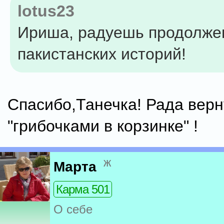
lotus23
Ириша, радуешь продолже
пакистанских историй!
Спасибо,Танечка! Рада верн
"грибочками в корзинке" !
ж
Марта
Карма 501
О себе