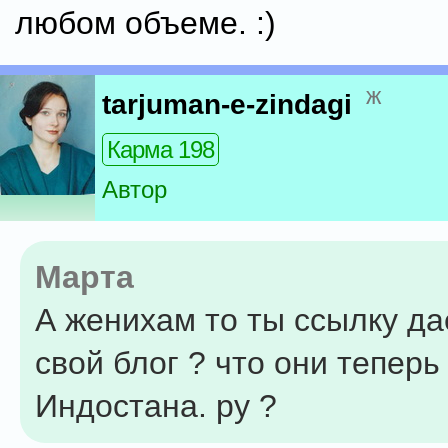
любом объеме. :)
ж
tarjuman-e-zindagi
Карма 198
Автор
Марта
А женихам то ты ссылку д
свой блог ? что они теперь
Индостана. ру ?