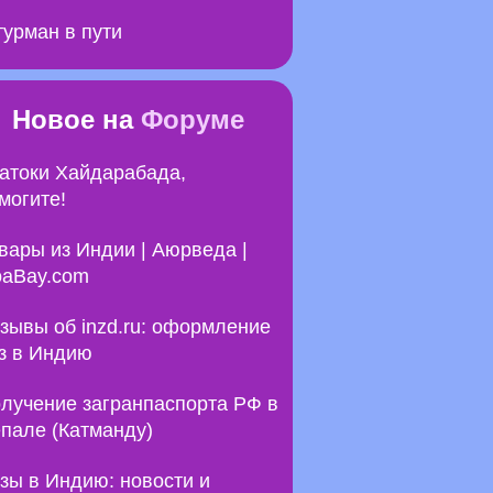
урман в пути
Новое на
Форуме
атоки Хайдарабада,
могите!
вары из Индии | Аюрведа |
aBay.com
зывы об inzd.ru: оформление
з в Индию
лучение загранпаспорта РФ в
пале (Катманду)
зы в Индию: новости и