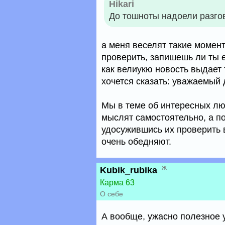
Hikari
До тошноты надоели разго
а меня веселят такие момент
проверить, запишешь ли ты 
как велиукю новость выдает 
хочется сказать: уважаемый 
Мы в теме об интересных люд
мыслят самостоятельно, а п
удосужившись их проверить 
очень обедняют.
ж
Kubik_rubika
Карма 63
О себе
А вообще, ужасно полезное ум