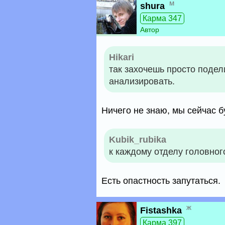
м
shura
Карма 347
Автор
Hikari
так захочешь просто подел
анализировать.
Ничего не знаю, мы сейчас 
Kubik_rubika
к каждому отделу головног
Есть опастность запутаться.
ж
Fistashka
Карма 397