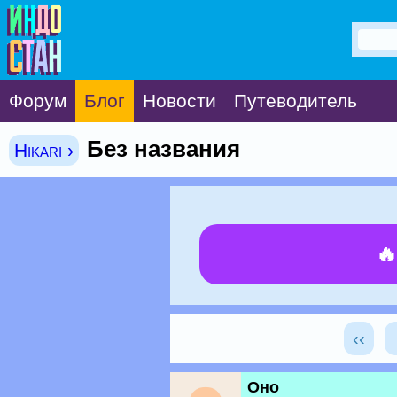
Форум
Блог
Новости
Путеводитель
Без названия
Hikari ›

‹‹
Оно