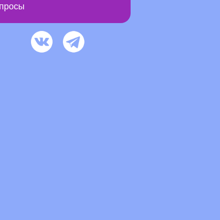
просы