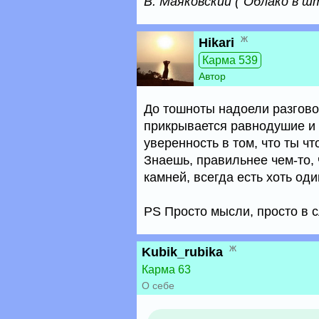
В. Маяковский ("Облако в ш
ж
Hikari
Карма 539
Автор
До тошноты надоели разгово
прикрывается равнодушие и
уверенность в том, что ты чт
Знаешь, правильнее чем-то, 
камней, всегда есть хоть оди
PS Просто мысли, просто в с
ж
Kubik_rubika
Карма 63
О себе