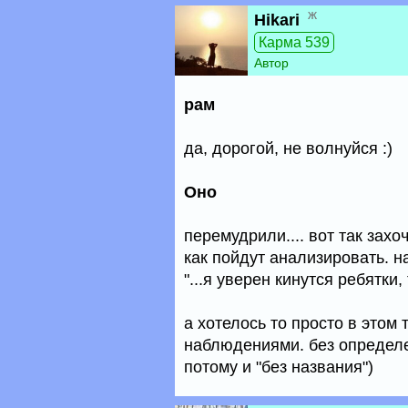
ж
Hikari
Карма 539
Автор
рам
да, дорогой, не волнуйся :)
Оно
перемудрили.... вот так зах
как пойдут анализировать. н
"...я уверен кинутся ребятки
а хотелось то просто в этом
наблюдениями. без определе
потому и "без названия")