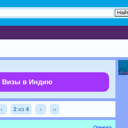
 Визы в Индию
‹
2
из
4
›
››
Ответить