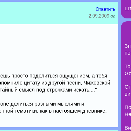
Шт
Ответить
2.09.2009
Зн
по
То
Go
очешь просто поделиться ощущением, а тебя
апомнило цитату из другой песни, Чижовской
От
, тайный смысл под строчками искать...."
ви
 топе делиться разными мыслями и
По
нной тематики. как в настоящем дневнике.
Не
Ви