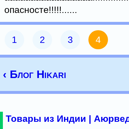
опасносте!!!!!......
1
2
3
4
‹ Блог Hikari
Товары из Индии | Аюрвед