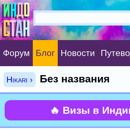
Форум
Блог
Новости
Путево
Без названия
Hikari ›
🔥 Визы в Инд