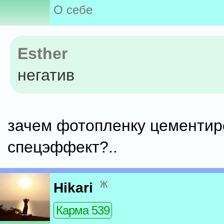
О себе
Esther
негатив
зачем фотопленку цементир
спецэффект?..
ж
Hikari
Карма 539