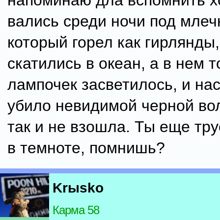
напоминаю дла вспомнить 
вались среди ночи под млеч
который горел как гирлянды,
скатились в океан, а в нем 
лампочек засветилось, и нас
убило невидимой черной вол
так и не взошла. Ты еще тр
в темноте, помнишь?
Krыsko
Карма 58