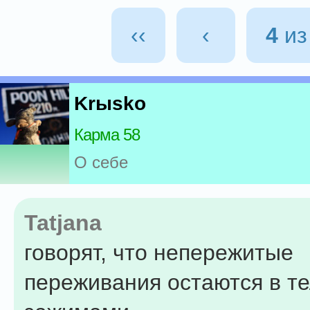
‹‹
‹
4
и
Krыsko
Карма 58
О себе
Tatjana
говорят, что непережитые
переживания остаются в т