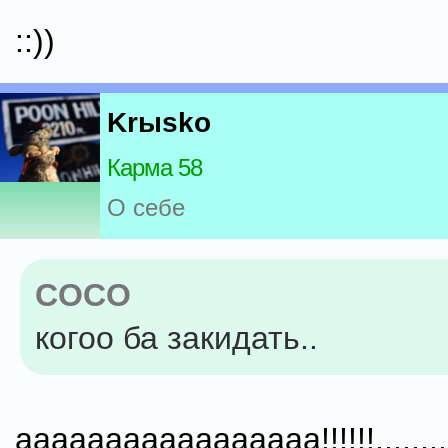
::))
Krыsko
Карма 58
О себе
COCO
когоо ба закидать..
ааааааааааааааааа!!!!!!.......