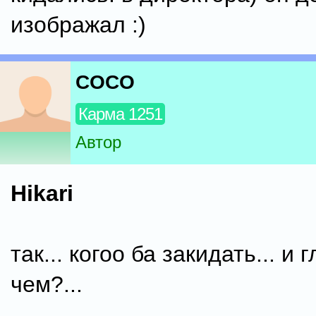
изображал :)
COCO
Карма 1251
Автор
Hikari
так... когоо ба закидать... и 
чем?...