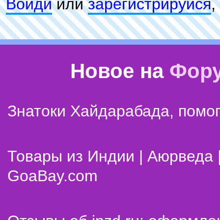
Войди
или
зарeгиcтpируйся
,
Новое на
Фор
Знатоки Хайдарабада, помог
Товары из Индии | Аюрведа 
GoaBay.com