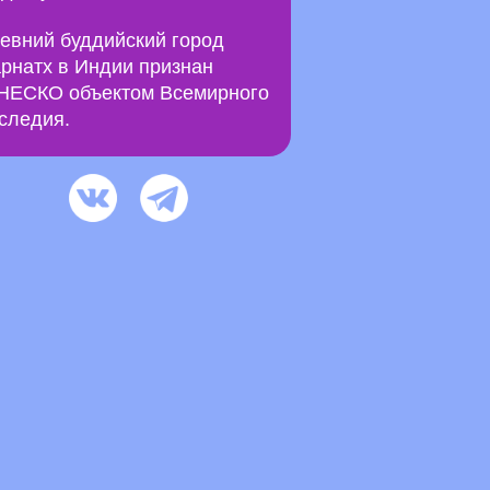
евний буддийский город
рнатх в Индии признан
ЕСКО объектом Всемирного
следия.