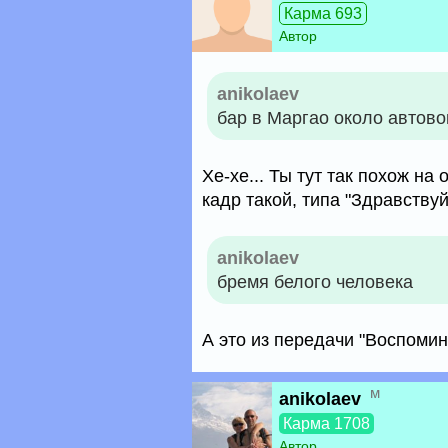
Карма 693
Автор
anikolaev
бар в Маргао около автово
Хе-хе... Ты тут так похож н
кадр такой, типа "Здравствуйт
anikolaev
бремя белого человека
А это из передачи "Воспомина
м
anikolaev
Карма 1708
Автор