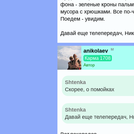
фона - зеленые кроны пальм
мусора с хрюшками. Все по-ч
Поедем - увидим.
Давай еще телепередач, Нико
м
anikolaev
Карма 1708
Автор
Shtenka
Скорее, о помойках
Shtenka
Давай еще телепередач, Ни