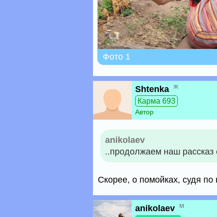
Фото 1
ж
Shtenka
Карма 693
Автор
anikolaev
..продолжаем наш рассказ 
Скорее, о помойках, судя по к
м
anikolaev