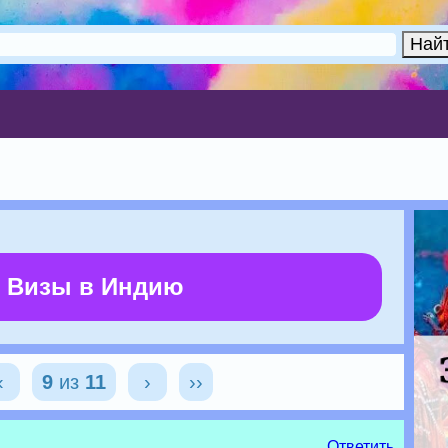
 Визы в Индию
‹
9
из
11
›
››
Ответить