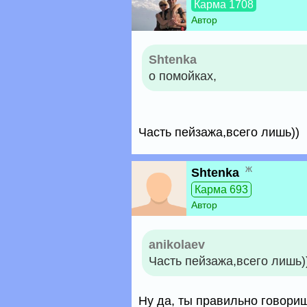
Карма 1708
Автор
Shtenka
о помойках,
Часть пейзажа,всего лишь))
ж
Shtenka
Карма 693
Автор
anikolaev
Часть пейзажа,всего лишь)
Ну да, ты правильно говориш