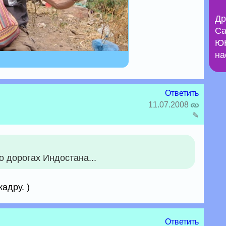
Др
Са
ЮН
на
Ответить
11.07.2008
✎
о дорогах Индостана...
адру. )
Ответить