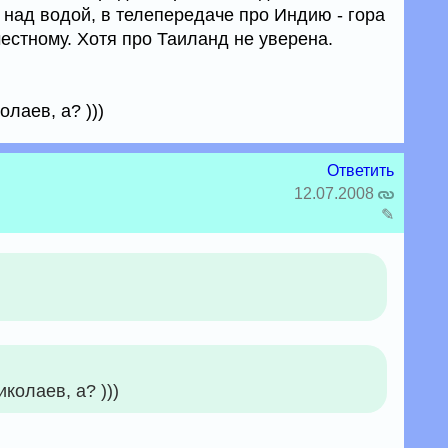
 над водой, в телепередаче про Индию - гора
естному. Хотя про Таиланд не уверена.
лаев, а? )))
Ответить
12.07.2008
✎
колаев, а? )))