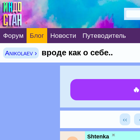
Форум
Блог
Новости
Путеводитель
вроде как о себе..
Anikolaev ›

‹‹
ж
Shtenka