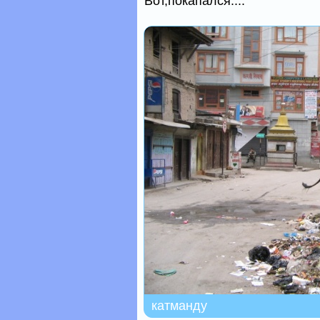
Вот,покапался....
катманду