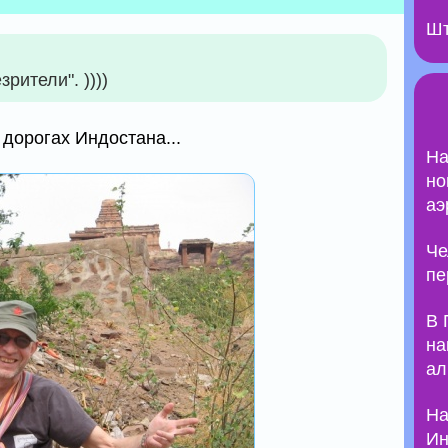
Шт
рители". ))))
 дорогах Индостана...
На
но
аэ
Че
пе
В 
на
ал
На
Ин