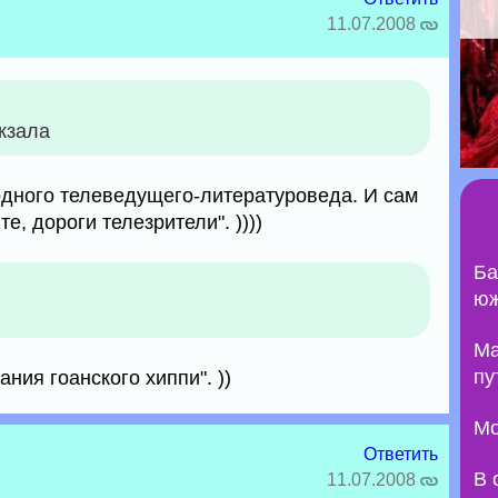
11.07.2008
кзала
а одного телеведущего-литературоведа. И сам
е, дороги телезрители". ))))
Ба
юж
Ma
пу
ния гоанского хиппи". ))
Мо
Ответить
В 
11.07.2008