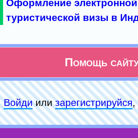
Оформление электронной
туристической визы в Ин
Помощь сайт
Войди
или
зарeгиcтpируйся
,