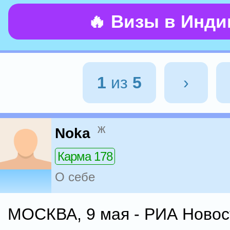
🔥 Визы в Инд
1
из
5
›
ж
Noka
Карма 178
О себе
МОСКВА, 9 мая - РИА Новос