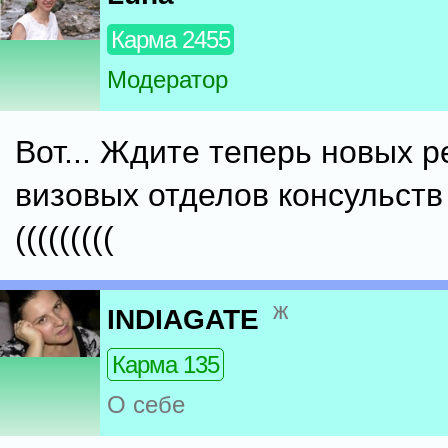
Карма 2455
Модератор
Вот... Ждите теперь новых р
визовых отделов консульств :
(((((((((
ж
INDIAGATE
Карма 135
О себе