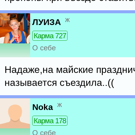
ж
ЛУИЗА
Карма 727
О себе
Надаже,на майские праздни
называется съездила..((
ж
Noka
Карма 178
О себе