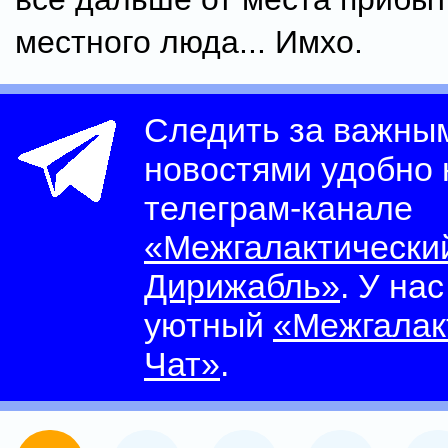
местного люда... Имхо.
Следить за важны
новостями удобно
телеграм-канале
«Межгалактически
Дирижабль»
. У на
уютный
«Межгалак
Чат»
.