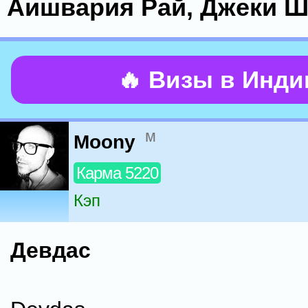
Аишвария Рай, Джеки 
🔥 Визы в Инд
м
Moony
Карма 5220
Кэп
Девдас