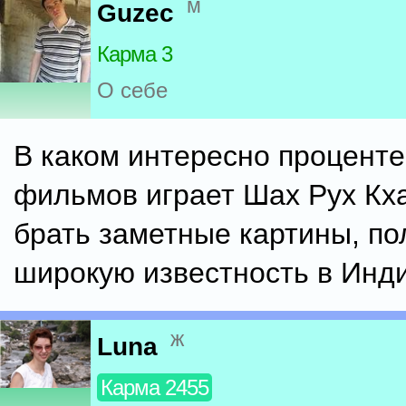
м
Guzec
Карма 3
О себе
В каком интересно проценте
фильмов играет Шах Рух Кх
брать заметные картины, п
широкую известность в Инди
ж
Luna
Карма 2455