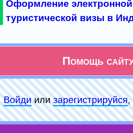
Оформление электронной
туристической визы в Ин
Помощь сайт
Войди
или
зарeгиcтpируйся
,