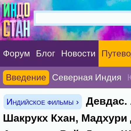
Форум
Блог
Новости
Путево
Введение
Северная Индия
Девдас.
Индийское фильмы ›
Шакрукх Кхан, Мадхури 