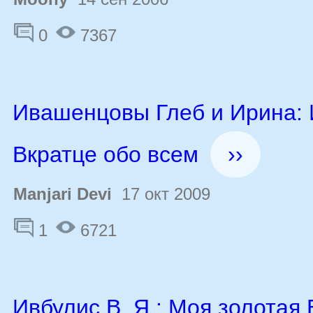
0
7367
Ивашенцовы Глеб и Ирина: 
Вкратце обо всем
››
Manjari Devi
17 окт 2009
1
6721
Ивбулис В. Я.: Моя золотая