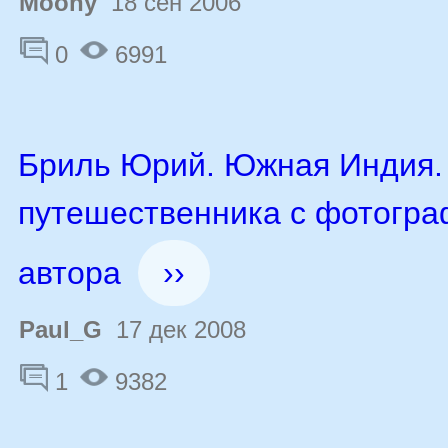
Moony
18 сен 2006
0
6991
Бриль Юрий. Южная Индия.
путешественника с фотогр
автора
››
Paul_G
17 дек 2008
1
9382