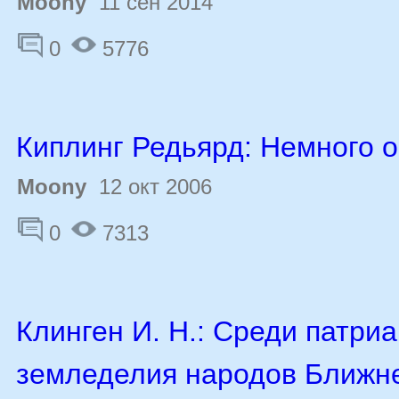
Moony
11 сен 2014
0
5776
Киплинг Редьярд: Немного о
Moony
12 окт 2006
0
7313
Клинген И. Н.: Среди патри
земледелия народов Ближне