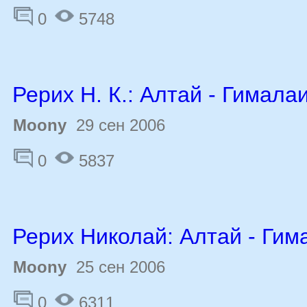
0
5748
Рерих Н. К.: Алтай - Гимала
Moony
29 сен 2006
0
5837
Рерих Николай: Алтай - Гим
Moony
25 сен 2006
0
6311