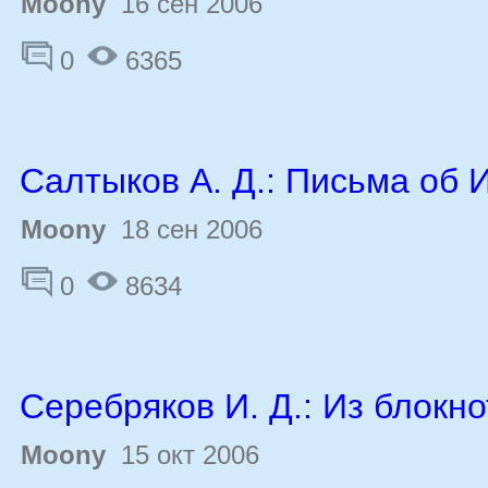
Moony
16 сен 2006
0
6365
Салтыков А. Д.: Письма об 
Moony
18 сен 2006
0
8634
Серебряков И. Д.: Из блокн
Moony
15 окт 2006