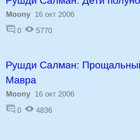
Рушди Салман: Дети полун
Moony
16 окт 2006
0
5770
Рушди Салман: Прощальный
Мавра
Moony
16 окт 2006
0
4836