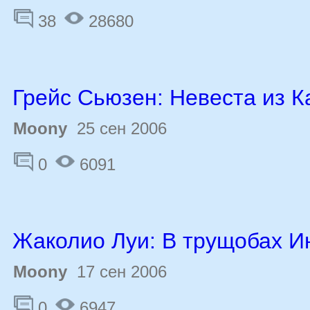
38
28680
Грейс Сьюзен: Невеста из К
Moony
25 сен 2006
0
6091
Жаколио Луи: В трущобах И
Moony
17 сен 2006
0
6947