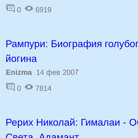
0
6919
Рампури: Биография голубо
йогина
Enizma
14 фев 2007
0
7814
Рерих Николай: Гималаи - 
Света. Адамант