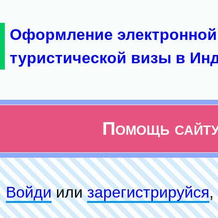
Оформление электронной
туристической визы в Ин
Помощь сайт
Войди
или
зарeгиcтpируйся
,