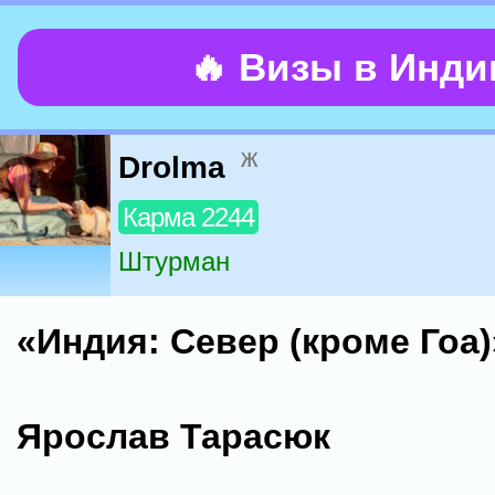
🔥 Визы в Инд
ж
Drolma
Карма 2244
Штурман
«Индия: Север (кроме Гоа)
Ярослав Тарасюк