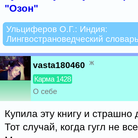
"Озон"
Ульциферов О.Г.: Индия:
Лингвострановедческий словар
ж
vasta180460
Карма 1428
О себе
Купила эту книгу и страшно 
Тот случай, когда гугл не все