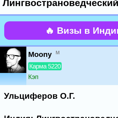
Лингвострановедческий
🔥 Визы в Инд
м
Moony
Карма 5220
Кэп
Ульциферов О.Г.