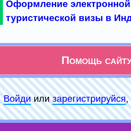
Оформление электронной
туристической визы в Ин
Помощь сайт
Войди
или
зарeгиcтpируйся
,