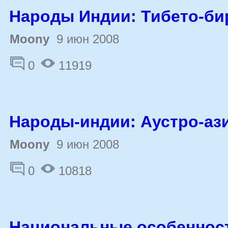
Народы Индии: Тибето-б
Moony
9 июн 2008
0
11919
Народы-индии: Аустро-аз
Moony
9 июн 2008
0
10818
Национальные особеннос