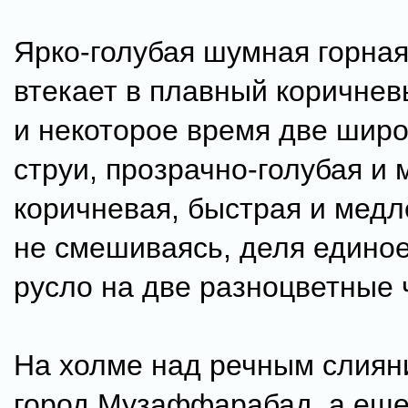
Ярко-голубая шумная горна
втекает в плавный коричне
и некоторое время две шир
струи, прозрачно-голубая и 
коричневая, быстрая и медл
не смешиваясь, деля едино
русло на две разноцветные 
На холме над речным слиян
город Музаффарабад, а ещ