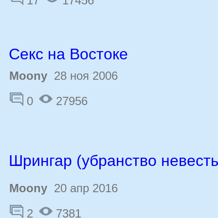
17
17456
Секс на Востоке
Moony
28 ноя 2006
0
27956
Шрингар (убранство невест
Moony
20 апр 2016
2
7381