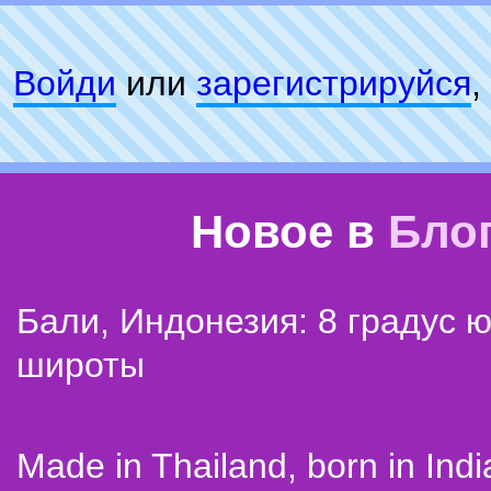
Войди
или
зарeгиcтpируйся
,
Новое в
Бло
Бали, Индонезия: 8 градус 
широты
Made in Thailand, born in Indi