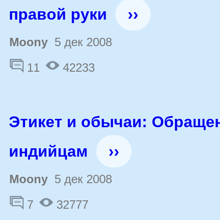
правой руки
››
Moony
5 дек 2008
11
42233
Этикет и обычаи: Обращен
индийцам
››
Moony
5 дек 2008
7
32777