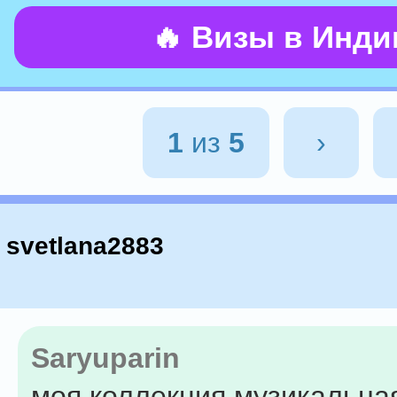
🔥 Визы в Инд
1
из
5
›
svetlana2883
Saryuparin
моя коллекция музикальна