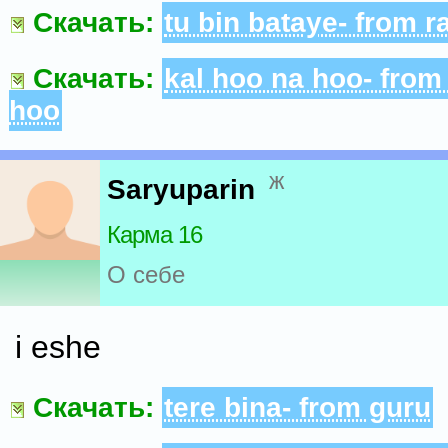
Скачать:
tu bin bataye- from r
Скачать:
kal hoo na hoo- from
hoo
ж
Saryuparin
Карма 16
О себе
i eshe
Скачать:
tere bina- from guru