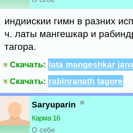
индиискии гимн в разних исп
ч. латы мангешкар и рабинд
тагора.
Скачать:
lata mangeshkar jan
Скачать:
rabinranath tagore
ж
Saryuparin
Карма 16
О себе