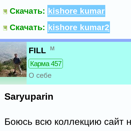
Скачать:
kishore kumar
Скачать:
kishore kumar2
м
FILL
Карма 457
О себе
Saryuparin
Боюсь всю коллекцию сайт н