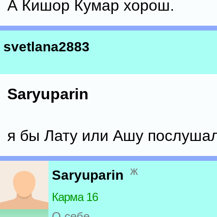
А Кишор Кумар хорош.
svetlana2883
Saryuparin
я бы Лату или Ашу послуша
ж
Saryuparin
Карма 16
О себе