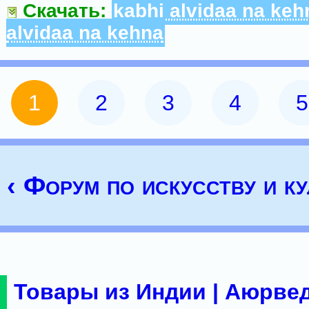
Скачать:
kabhi alvidaa na keh
alvidaa na kehna
1
2
3
4
5
‹ Форум по искусству и ку
Товары из Индии | Аюрвед