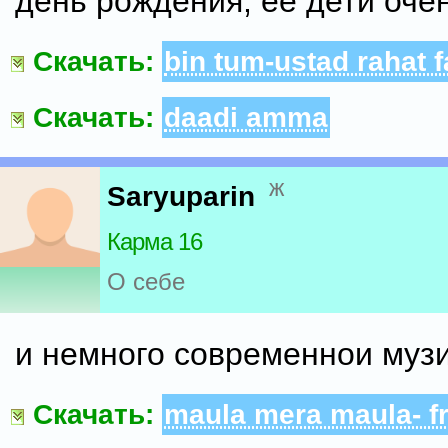
день рождения, ее дети оче
Скачать:
bin tum-ustad rahat f
Скачать:
daadi amma
ж
Saryuparin
Карма 16
О себе
и немного современнои муз
Скачать:
maula mera maula- f