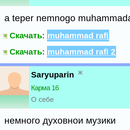
a teper nemnogo muhammada 
Скачать:
muhammad rafi
Скачать:
muhammad rafi 2
ж
Saryuparin
Карма 16
О себе
немного духовнои музики