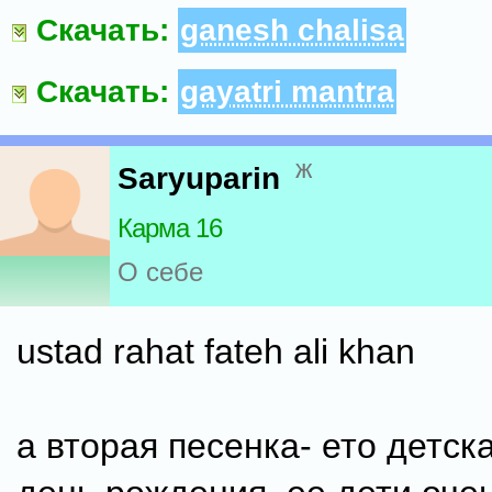
Скачать:
ganesh chalisa
Скачать:
gayatri mantra
ж
Saryuparin
Карма 16
О себе
ustad rahat fateh ali khan
а вторая песенка- ето детск