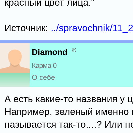
красный цвет лица."
Источник:
../spravochnik/11_
ж
Diamond
Карма 0
О себе
А есть какие-то названия у 
Например, зеленый именно 
называется так-то....? Или н