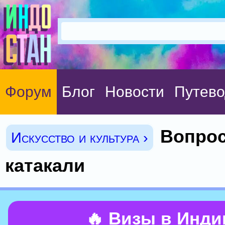
Форум
Блог
Новости
Путево
Вопрос
Искусство и культура ›
катакали
🔥 Визы в Инд