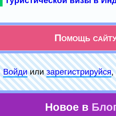
туристической визы в Ин
Помощь сайт
Войди
или
зарeгиcтpируйся
,
Новое в
Бло