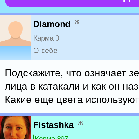
ж
Diamond
Карма 0
О себе
Подскажите, что означает з
лица в катакали и как он на
Какие еще цвета использую
ж
Fistashka
Карма 397