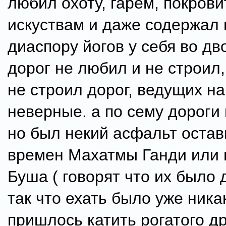
любил охоту, гарем, покров
искуствам и даже содержал
диаспору йогов у себя во дв
дорог не любил и не строил
не строил дорог, ведущих на
неверные. а по сему дороги 
но был некий асфальт оста
времен Махатмы Ганди или 
Буша ( говорят что их было 
так что ехать было уже ника
пришлось катить рогатого др