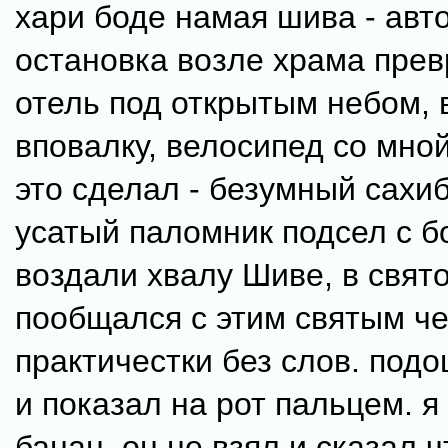
хари боде намая шива - авт
остановка возле храма прев
отель под открытым небом, 
вповалку, велосипед со мной
это сделал - безумный сахи
усатый паломник подсел с б
воздали хвалу Шиве, в свят
пообщался с этим святым ч
практичестки без слов. под
и показал на рот пальцем. я
банан. он не взял и сказал ч