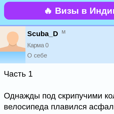
🔥 Визы в Инд
м
Scuba_D
Карма 0
О себе
Часть 1
Однажды под скрипучими к
велосипеда плавился асфал