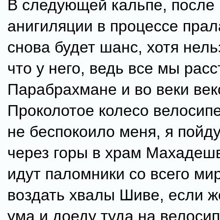
В следующей кальпе, после
анигиляции в процессе прал
снова будет шанс, хотя нель
что у него, ведь все мы рас
Парабрахмане и во веки веко
Проколотое колесо велосип
не беспокоило меня, я пойд
через горы в храм Махадешв
идут паломники со всего ми
воздать хвалы Шиве, если ж
ума и доеду туда на велосип