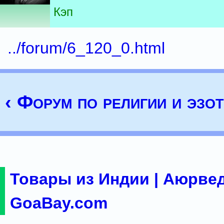
Кэп
../forum/6_120_0.html
‹ Форум по религии и эзо
Товары из Индии | Аюрвед
GoaBay.com