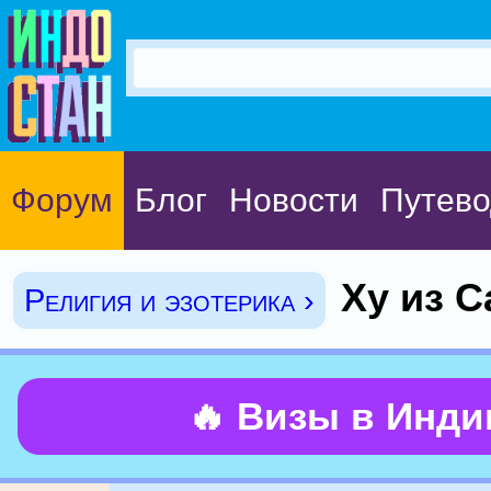
Форум
Блог
Новости
Путево
Ху из С
Религия и эзотерика ›
🔥 Визы в Инд