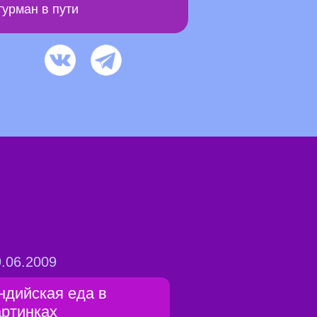
урман в пути
.06.2009
ндийская еда в
артинках