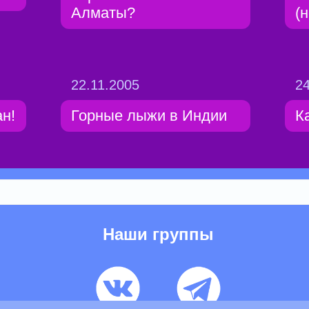
Алматы?
(
22.11.2005
24
н!
Горные лыжи в Индии
К
Наши группы