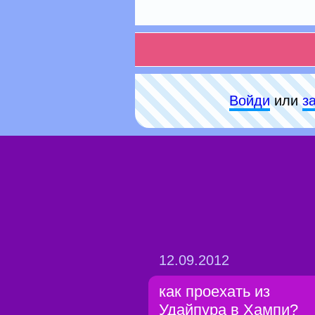
Войди
или
з
12.09.2012
как проехать из
Удайпура в Хампи?