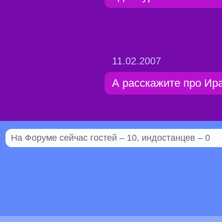
11.02.2007
А расскажите про Ира
На Форуме сейчас гостей – 10, индостанцев – 0