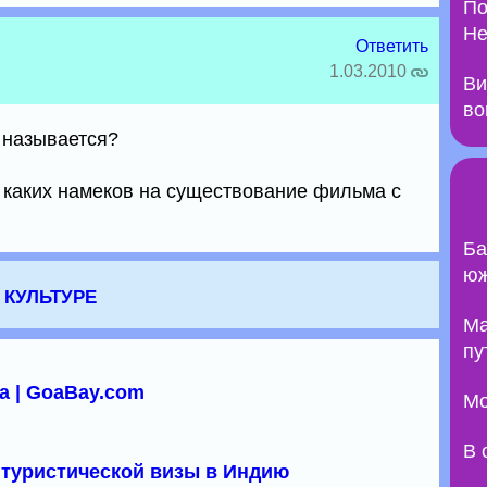
По
Не
Ответить
1.03.2010
Ви
во
о называется?
 каких намеков на существование фильма с
Ба
юж
 культуре
Ma
пу
а | GoaBay.com
Мо
В 
туристической визы в Индию