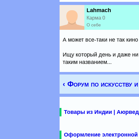
Lahmach
Карма 0
О себе
А может все-таки не так кин
Ищу который день и даже ни
таким названием...
‹ Форум по искусству и
Товары из Индии | Аюрвед
Оформление электронной 