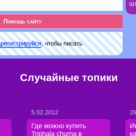
Шт
Помощь сайту
арeгиcтpируйся
, чтобы писать
Случайные топики
5.02.2012
29
Где можно купить
И
Triphala churna в
к