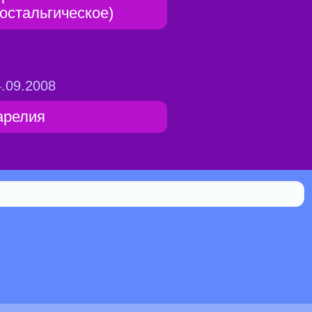
ностальгическое)
.09.2008
арелия