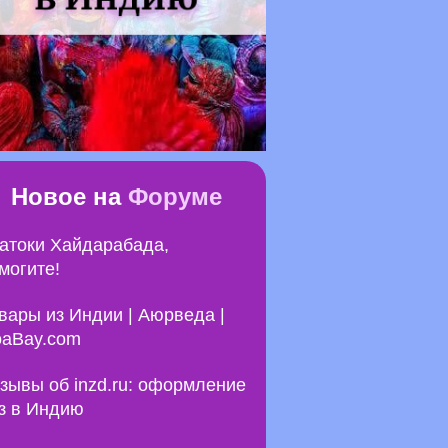
Новое на
Форуме
атоки Хайдарабада,
могите!
вары из Индии | Аюрведа |
aBay.com
зывы об inzd.ru: оформление
з в Индию