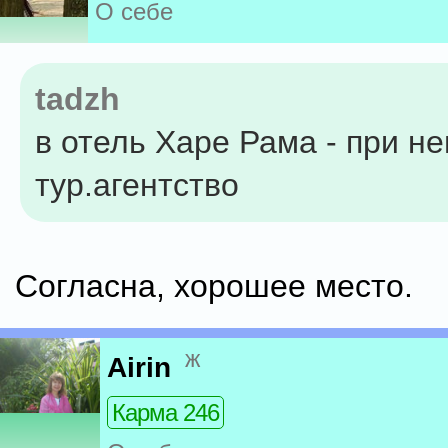
О себе
tadzh
в отель Харе Рама - при не
тур.агентство
Согласна, хорошее место.
ж
Airin
Карма 246