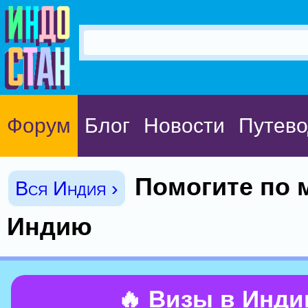
Форум
Блог
Новости
Путево
Помогите по 
Вся Индия ›
Индию
🔥 Визы в Инд