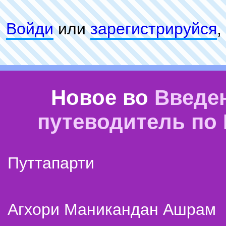
Войди
или
зарeгиcтpируйся
,
Новое во
Введе
путеводитель по
Путтапарти
Агхори Маникандан Ашрам