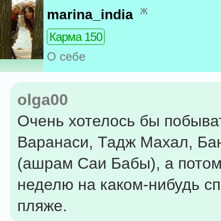
ж
marina_india
Карма 150
О себе
olga00
Очень хотелось бы побыват
Варанаси, Тадж Махал, Ба
(ашрам Саи Бабы), а потом
неделю на каком-нибудь с
пляже.