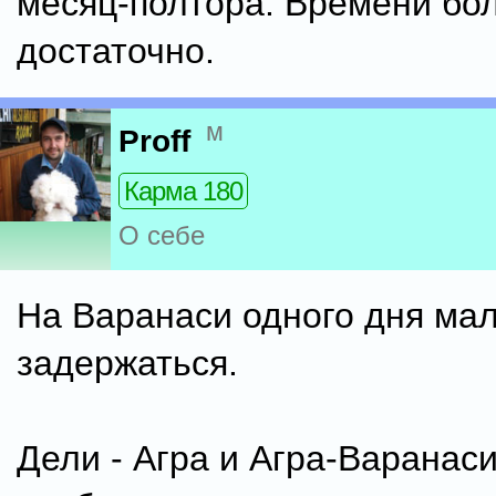
месяц-полтора. Времени бол
достаточно.
м
Proff
Карма 180
О себе
На Варанаси одного дня мал
задержаться.
Дели - Агра и Агра-Варанаси