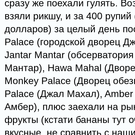
сразу же поехали гулять. Во
взяли рикшу, и за 400 рупий 
долларов) за целый день пос
Palace (городской дворец Дж
Jantar Mantar (обсерватори
Мантар), Hawa Mahal (Дворе
Monkey Palace (Дворец обез
Palace (Джал Махал), Amber 
Амбер), плюс заехали на ры
фрукты (кстати бананы тут 
вкусные, не сравнить с наши