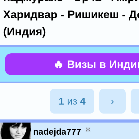
Харидвар - Ришикеш - Д
(Индия)
🔥 Визы в Инд
1
из
4
›
ж
nadejda777