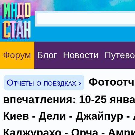
Форум
Блог
Новости
Путево
Фотоотч
Отчеты о поездках ›
впечатления: 10-25 янва
Киев - Дели - Джайпур - 
Каджурахо - Орча - Амри