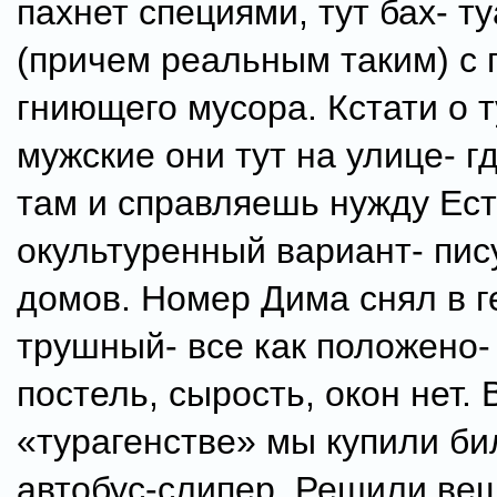
пахнет специями, тут бах- т
(причем реальным таким) с
гниющего мусора. Кстати о т
мужские они тут на улице- г
там и справляешь нужду Ест
окультуренный вариант- пис
домов. Номер Дима снял в г
трушный- все как положено-
постель, сырость, окон нет.
«турагенстве» мы купили би
автобус-слипер. Решили ве