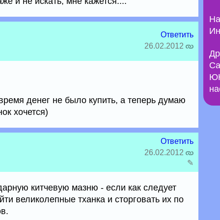
е и не искать, мне кажется....
На
Ин
Ответить
26.02.2012
Др
Са
ЮН
на
 время денег не было купить, а теперь думаю
нок хочется)
Ответить
26.02.2012
✎
дарную китчевую мазню - если как следует
йти великолепные тханка и сторговать их по
в.