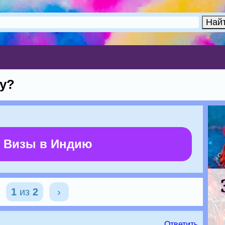
у?
 Визы в Индию
1
из
2
›
Ответить