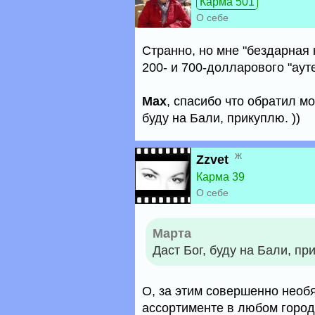
Карма 501
О себе
Странно, но мне "бездарная 
200- и 700-долларового "ауте
Max
, спасибо что обратил м
буду на Бали, прикуплю. ))
ж
Zzvet
Карма 39
О себе
Марта
Даст Бог, буду на Бали, при
О, за этим совершенно необя
ассортименте в любом город