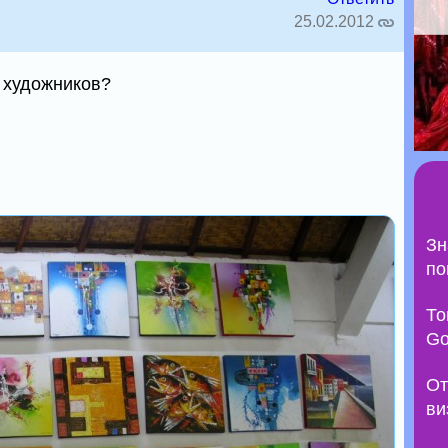
25.02.2012
и художников?
Зн
по
То
Go
От
ви