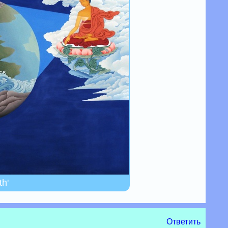
th'
Ответить