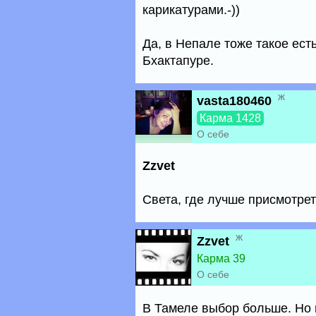
карикатурами.-))
Да, в Непале тоже такое ест
Бхактапуре.
ж
vasta180460
Карма 1428
О себе
Zzvet
Света, где лучше присмотрет
ж
Zzvet
Карма 39
О себе
В Тамеле выбор больше. Но 