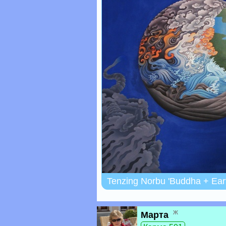
Tenzing Norbu 'Buddha + Ear
ж
Марта