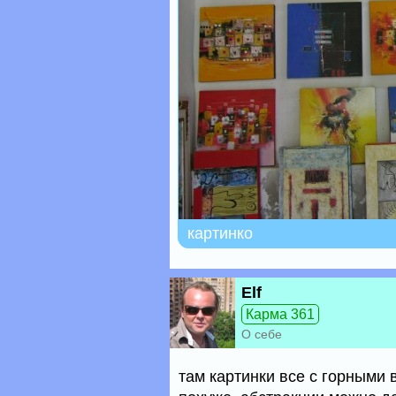
картинко
Elf
Карма 361
О себе
там картинки все с горными 