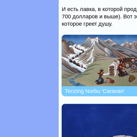
И есть лавка, в которой про
700 долларов и выше). Вот э
которое греет душу.
Tenzing Norbu 'Caravan'