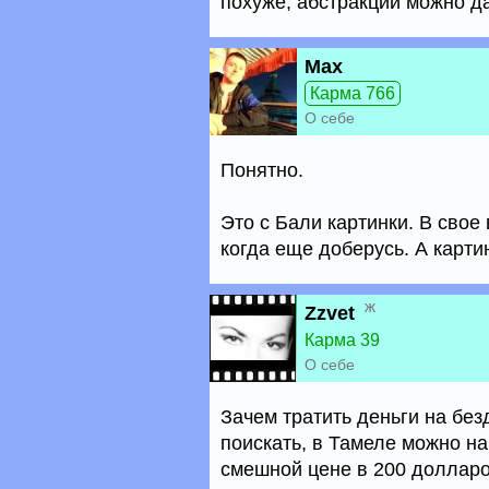
похуже, абстракции можно даж
Max
Карма 766
О себе
Понятно.
Это с Бали картинки. В свое
когда еще доберусь. А карти
ж
Zzvet
Карма 39
О себе
Зачем тратить деньги на без
поискать, в Тамеле можно на
смешной цене в 200 долларо