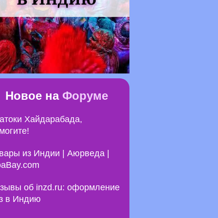
Новое на
Форуме
атоки Хайдарабада,
могите!
вары из Индии | Аюрведа |
aBay.com
зывы об inzd.ru: оформление
з в Индию