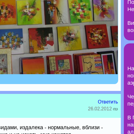
По
Не
Ви
во
На
но
аэ
Че
Ответить
пе
26.02.2012
В 
на
видами, издалека - нормальные, вблизи -
ал