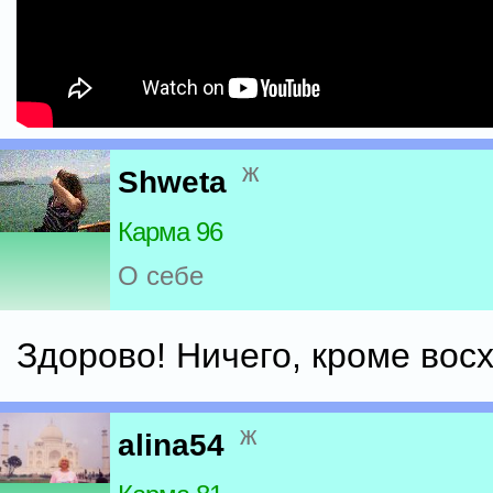
ж
Shweta
Карма 96
О себе
Здорово! Ничего, кроме вос
ж
alina54