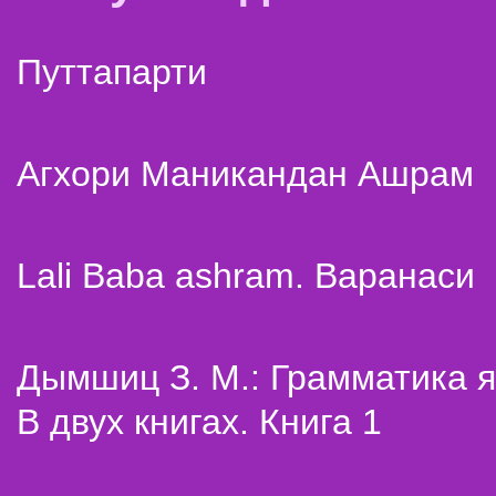
Путтапарти
Агхори Маникандан Ашрам
Lali Baba ashram. Варанаси
Дымшиц З. М.: Грамматика я
В двух книгах. Книга 1