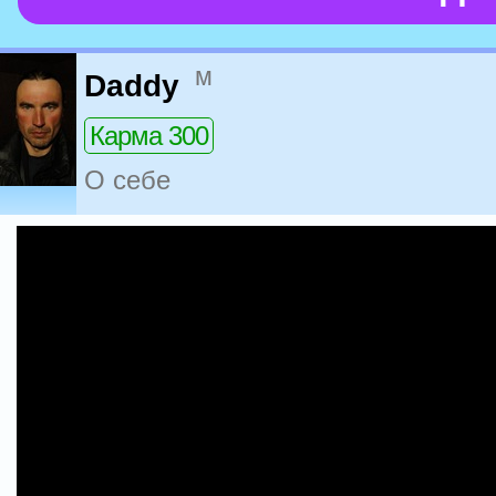
м
Daddy
Карма 300
О себе