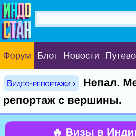
Форум
Блог
Новости
Путево
Непал. Ме
Видео-репортажи ›
репортаж с вершины.
🔥 Визы в Инд