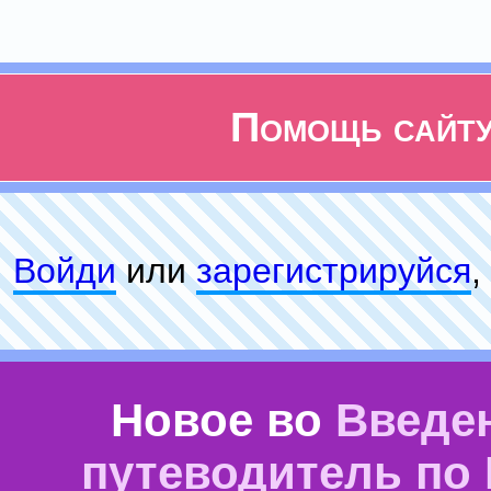
Помощь сайт
Войди
или
зарeгиcтpируйся
,
Новое во
Введе
путеводитель по