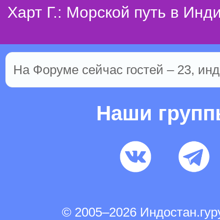
Харт Г.: Морской путь в Инд
На Форуме сейчас гостей – 23, инд
Наши груп
© 2005–2026 Индостан.гу