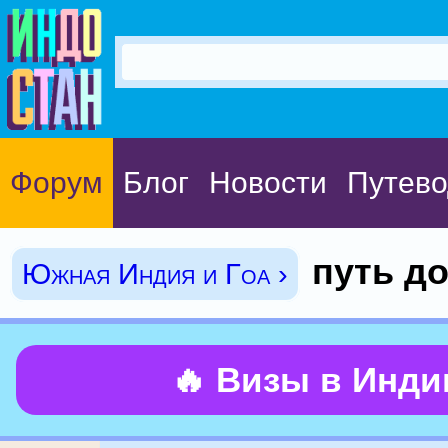
Форум
Блог
Новости
Путево
путь д
Южная Индия и Гоа ›
🔥 Визы в Инд