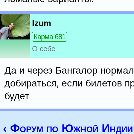
Izum
Карма 681
О себе
Да и через Бангалор норма
добираться, если билетов п
будет
‹ Форум по Южной Индии