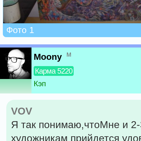
Фото 1
м
Moony
Карма 5220
Кэп
VOV
Я так понимаю,чтоМне и 2
художникам прийдется удо