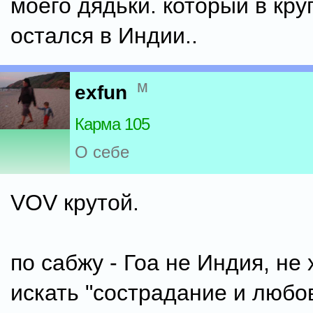
моего дядьки. который в кру
остался в Индии..
м
exfun
Карма 105
О себе
VOV крутой.
по сабжу - Гоа не Индия, не 
искать "сострадание и любо