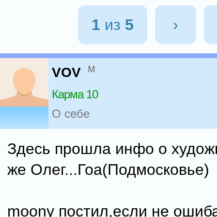
1
из
5
›
м
VOV
Карма 10
О себе
Здесь прошла инфо о художн
же Олег...Гоа(Подмосковье)
moony постил,если не ошиба