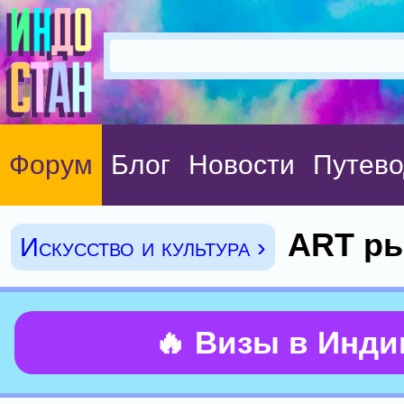
Форум
Блог
Новости
Путево
ART ры
Искусство и культура ›
🔥 Визы в Инд