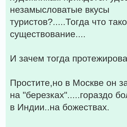
незамысловатые вкусы
туристов?.....Тогда что так
существование....
И зачем тогда протежиров
Простите,но в Москве он з
на "березках".....гораздо б
в Индии..на божествах.