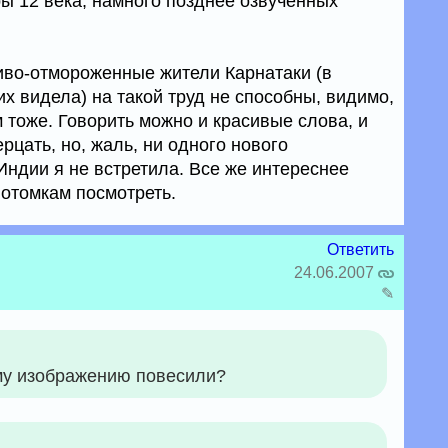
ры 12 века, намного позднее озвученных
иво-отмороженные жители Карнатаки (в
х видела) на такой труд не способны, видимо,
м тоже. Говорить можно и красивые слова, и
рцать, но, жаль, ни одного нового
Индии я не встретила. Все же интереснее
 потомкам посмотреть.
Ответить
24.06.2007
✎
ому изображению повесили?