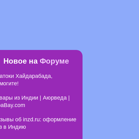
Новое на
Форуме
атоки Хайдарабада,
могите!
вары из Индии | Аюрведа |
aBay.com
зывы об inzd.ru: оформление
з в Индию