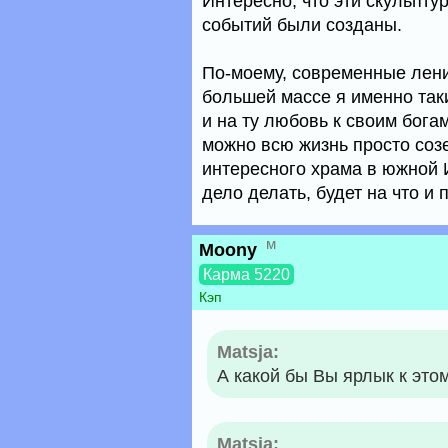
Интересно, что эти скульпту
событий были созданы.
По-моему, современные лен
большей массе я именно таки
и на ту любовь к своим бога
можно всю жизнь просто созе
интересного храма в южной 
дело делать, будет на что и
м
Moony
Карма 5220
Кэп
Matsja:
А какой бы Вы ярлык к эт
Matsja: