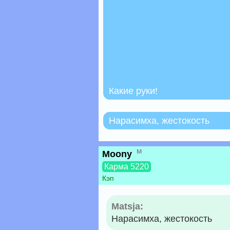
Какие руки!
Нарасимха, жестокость
м
Moony
Карма 5220
Кэп
Matsja:
Нарасимха, жестокость