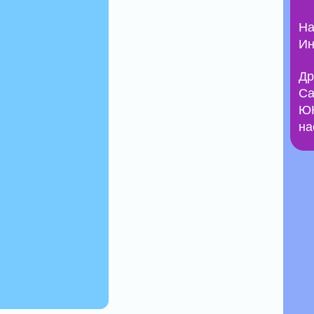
На
Ин
Др
Са
ЮН
на