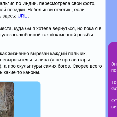
тальгия по Индии, пересмотрела свои фото,
ей поездки. Небольшой отчетик , если
ь здесь:
URL
.
места, куда бы я хотела вернуться, но пока я в
пулезно-любовной такой каменной резьбы.
 как жизненно вырезан каждый пальчик,
 невыразительны лица (я не про аватары
Зн
), а про скульптуры самих богов. Скорее всего
по
ь какие-то каноны.
То
Go
От
ви