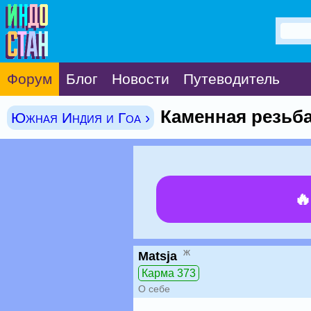
Форум
Блог
Новости
Путеводитель
Каменная резьба
Южная Индия и Гоа ›

ж
Matsja
Карма 373
О себе