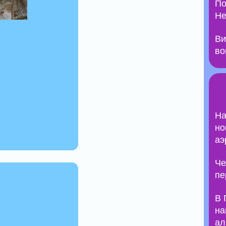
По
Не
Ви
во
На
но
аэ
Че
пе
В 
на
ал