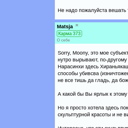
Не надо пожалуйста вешать 
ж
Matsja
Карма 373
О себе
Sorry, Moony, это мое субъе
нутро вырывают, по-другому 
Нарасинхи здесь Хираньякаш
способы убивсва (изничтожен
не все тишь да гладь, да бо
А какой бы Вы ярлык к этом
Но я просто хотела здесь пок
скульптурной красоты и не в