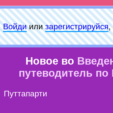
Войди
или
зарeгиcтpируйся
,
Новое во
Введе
путеводитель по
Путтапарти