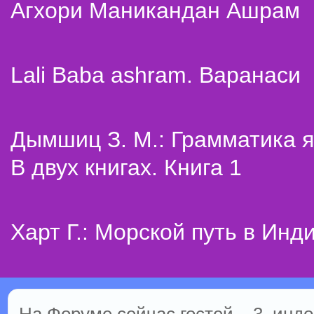
Агхори Маникандан Ашрам
Lali Baba ashram. Варанаси
Дымшиц З. М.: Грамматика я
В двух книгах. Книга 1
Харт Г.: Морской путь в Инд