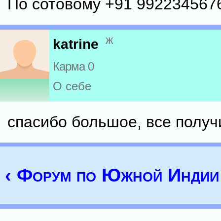
По сотовому +91 992234567
ж
katrine
Карма 0
О себе
спасибо большое, все получ
‹ Форум по Южной Индии