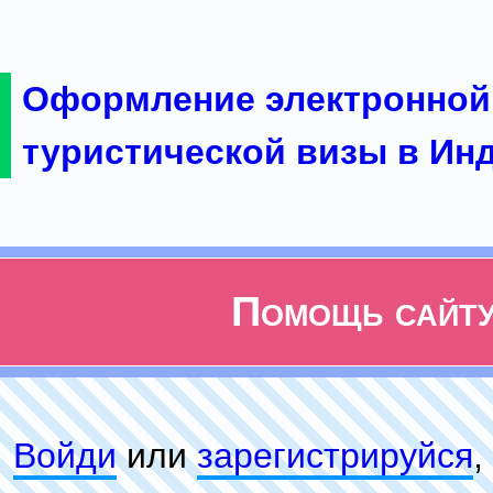
Оформление электронной
туристической визы в Ин
Помощь сайт
Войди
или
зарeгиcтpируйся
,