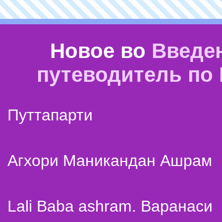
Новое во
Введе
путеводитель по
Путтапарти
Агхори Маникандан Ашрам
Lali Baba ashram. Варанаси