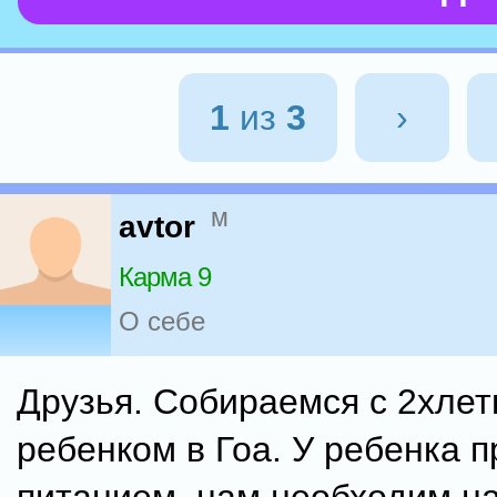
1
из
3
›
м
avtor
Карма 9
О себе
Друзья. Собираемся с 2хле
ребенком в Гоа. У ребенка 