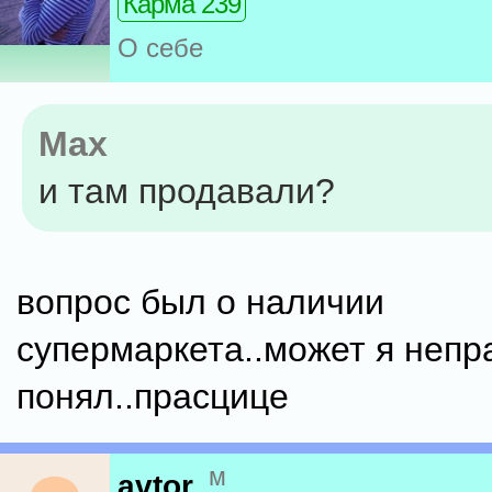
Карма 239
О себе
Max
и там продавали?
вопрос был о наличии
супермаркета..может я непр
понял..прасцице
м
avtor