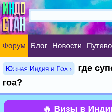
Форум
Блог
Новости
Путево
где суп
Южная Индия и Гоа ›
гоа?
🔥 Визы в Инд