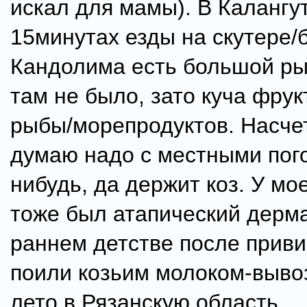
искал для мамы). В Калангут
15минутах езды на скутере/б
Кандолима есть большой ры
там не было, зато куча фру
рыбы/морепродуктов. Насче
думаю надо с местными пого
нибудь, да держит коз. У мо
тоже был атапический дерма
раннем детстве после приви
поили козьим молоком-выво
лето в Рязанскую область.