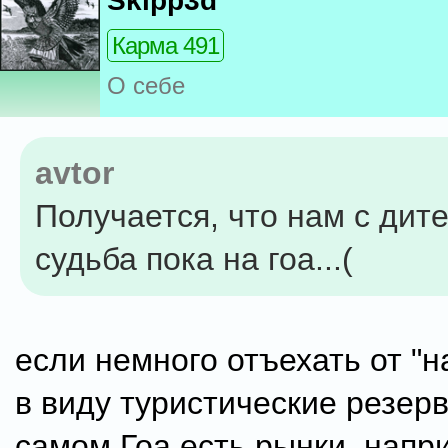
Skipp3d
Карма 491
О себе
avtor
Получается, что нам с дит
судьба пока на гоа...(
если немного отъехать от "н
в виду туристические резерв
самом Гоа есть рынки, напр