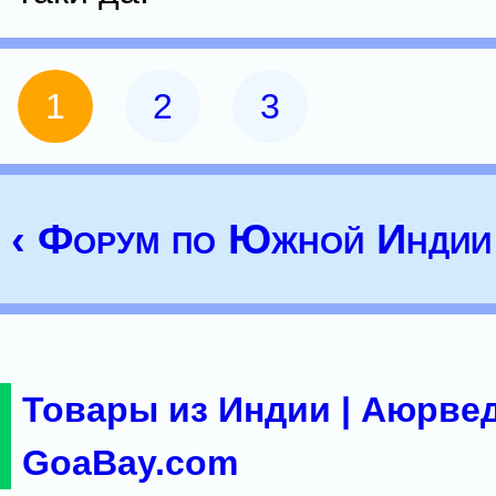
1
2
3
‹ Форум по Южной Индии
Товары из Индии | Аюрвед
GoaBay.com