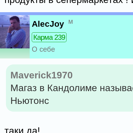
м
AlecJoy
Карма 239
О себе
Maverick1970
Магаз в Кандолиме называ
Ньютонс
таки да!