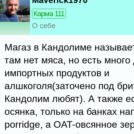
Maverick1970
Карма 111
О себе
Магаз в Кандолиме называе
там нет мяса, но есть много
импортных продуктов и
алшкоголя(заточено под бр
Кандолим любят). А также е
осянка, только на банках на
porridge, а OAT-овсянное зер