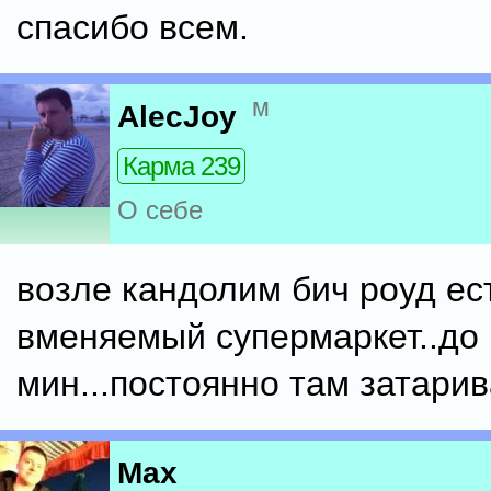
спасибо всем.
м
AlecJoy
Карма 239
О себе
возле кандолим бич роуд ес
вменяемый супермаркет..до
мин...постоянно там затари
Max