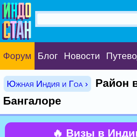
Форум
Блог
Новости
Путево
Район 
Южная Индия и Гоа ›
Бангалоре
🔥 Визы в Инд