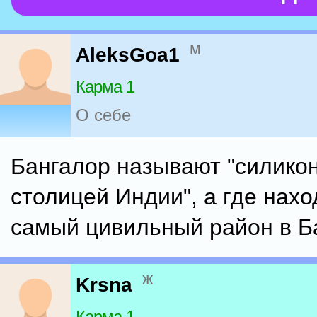
м
AleksGoa1
Карма 1
О себе
Бангалор называют "силико
столицей Индии", а где нахо
самый цивильный район в Б
ж
Krsna
Карма 1