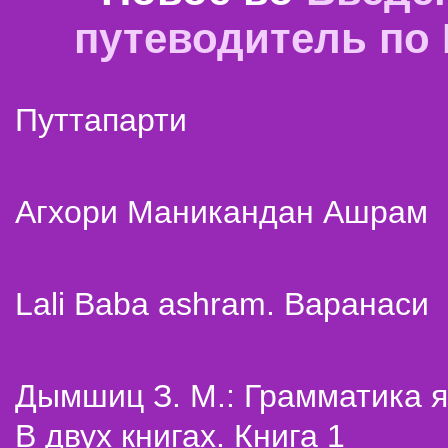
путеводитель по
Путтапарти
Агхори Маникандан Ашрам
Lali Baba ashram. Варанаси
Дымшиц З. М.: Грамматика я
В двух книгах. Книга 1