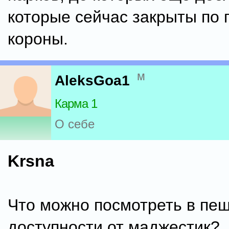
которые сейчас закрыты по 
короны.
м
AleksGoa1
Карма 1
О себе
Krsna
Что можно посмотреть в пе
доступности от маджестик?