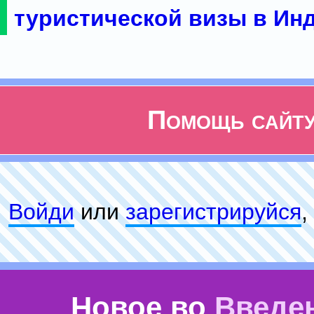
туристической визы в Ин
Помощь сайт
Войди
или
зарeгиcтpируйся
,
Новое во
Введе