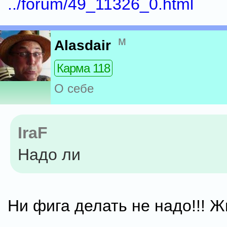
../forum/49_11326_0.html
м
Alasdair
Карма 118
О себе
IraF
Надо ли
Ни фига делать не надо!!! Ж