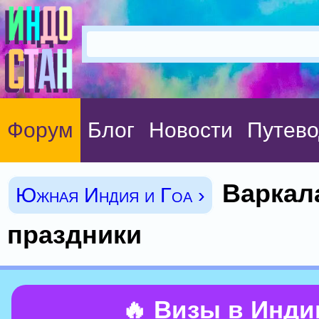
Форум
Блог
Новости
Путево
Варкал
Южная Индия и Гоа ›
праздники
🔥 Визы в Инд