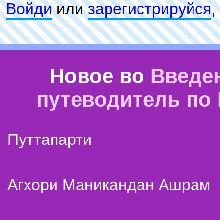
Войди
или
зарeгиcтpируйся
,
Новое во
Введе
путеводитель по
Путтапарти
Агхори Маникандан Ашрам