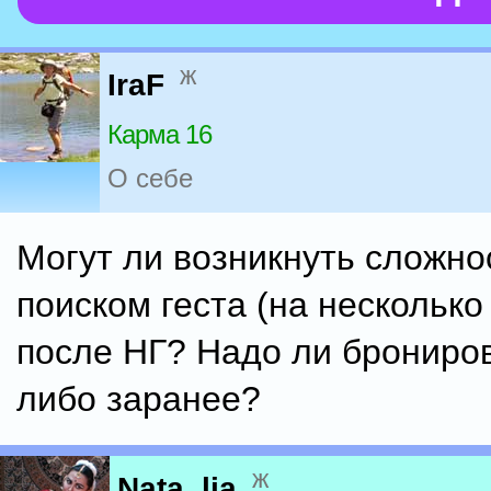
ж
IraF
Карма 16
О себе
Могут ли возникнуть сложно
поиском геста (на несколько
после НГ? Надо ли брониров
либо заранее?
ж
Nata_lia