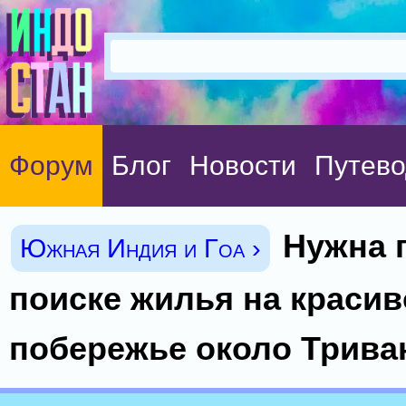
Форум
Блог
Новости
Путево
Нужна 
Южная Индия и Гоа ›
поиске жилья на краси
побережье около Трива