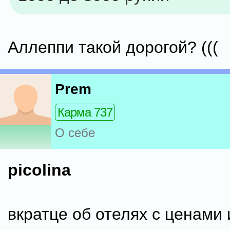
Аллеппи такой дорогой? (((
Prem
Карма 737
О себе
picolina
вкратце об отелях с ценами 