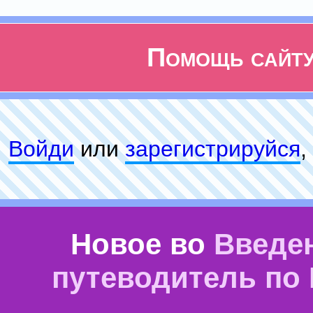
Помощь сайт
Войди
или
зарeгиcтpируйся
,
Новое во
Введе
путеводитель по