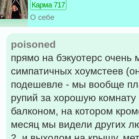
Карма 717
О себе
poisoned
прямо на бэкуотерс очень 
симпатичных хоумстеев (о
подешевле - мы вообще пл
рупий за хорошую комнату 
балконом, на котором кром
месяц мы видели других л
2, и выходом на крышу, ме