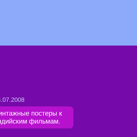
.07.2008
интажные постеры к
ндийским фильмам.