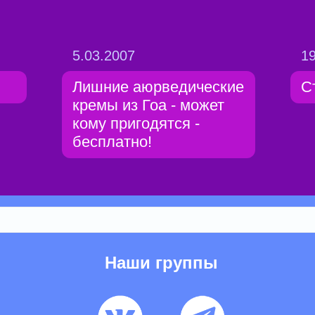
5.03.2007
19
Лишние аюрведические
С
кремы из Гоа - может
кому пригодятся -
бесплатно!
Наши группы