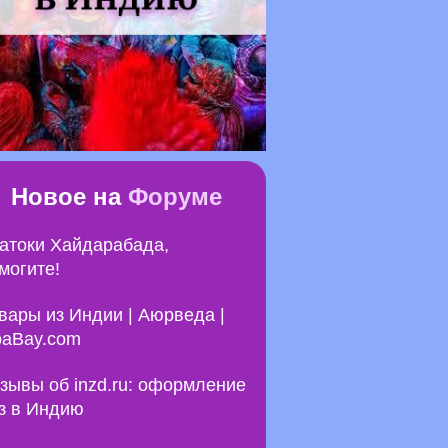
Новое на
Форуме
атоки Хайдарабада,
могите!
вары из Индии | Аюрведа |
aBay.com
зывы об inzd.ru: оформление
з в Индию