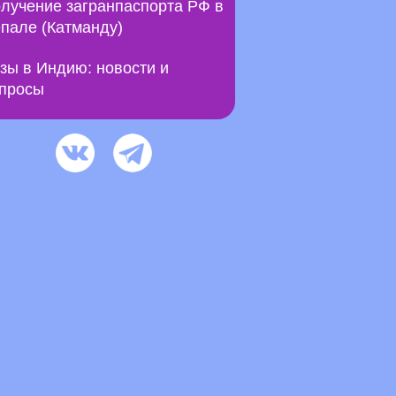
лучение загранпаспорта РФ в
пале (Катманду)
зы в Индию: новости и
просы