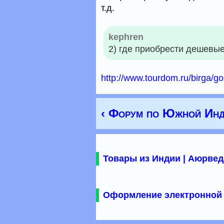
т.д.
kephren
2) где приобрести дешевые
http://www.tourdom.ru/birga/go
‹ Форум по Южной Инд
Товары из Индии | Аюрвед
Оформление электронной 