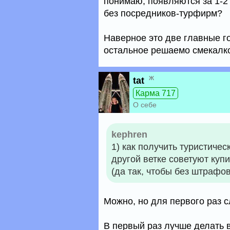
понимаю, появляются за 1-2
без посредников-турфирм?
Наверное это две главные г
остальное решаемо смекалко
ж
tat
Карма 717
О себе
kephren
1) как получить туристичес
другой ветке советуют купи
(да так, чтобы без штрафов
Можно, но для первого раз 
В первый раз лучше делать 