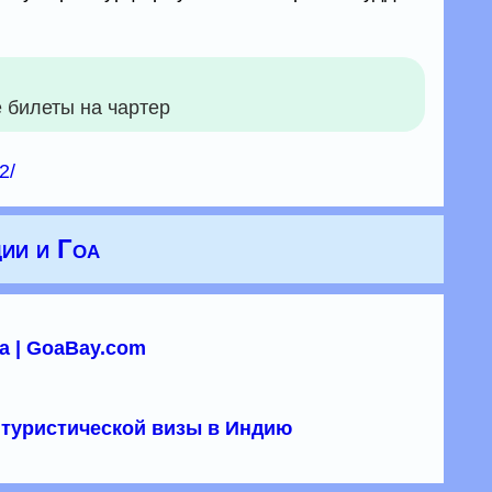
 билеты на чартер
2/
ии и Гоа
а | GoaBay.com
туристической визы в Индию