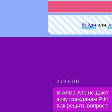
Войди
или
з
2.03.2010
В Алма-Ате не дают
визу гражданам РФ!
Как решить вопрос?