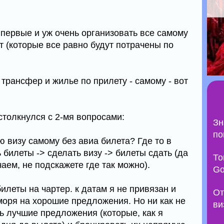
впервые и уж очень организовать все самому
т (которые все равно будут потрачены по
 трансфер и жилье по прилету - самому - вот
 столкнулся с 2-мя вопросами:
Зн
по
ую визу самому без авиа билета? Где то в
 билеты -> сделать визу -> билеты сдать (да
То
чаем, не подскажете где так можно).
Go
илеты на чартер. к датам я не привязан и
От
моря на хорошие предложения. Но ни как не
ви
ь лучшие предложения (которые, как я