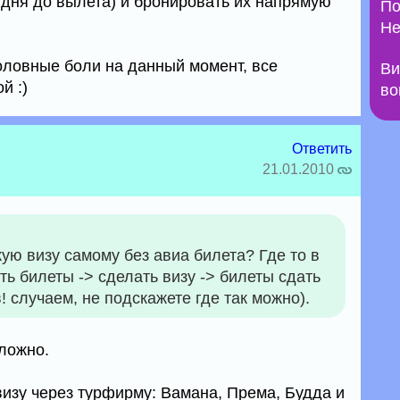
 дня до вылета) и бронировать их напрямую
По
Не
оловные боли на данный момент, все
Ви
й :)
во
Ответить
21.01.2010
кую визу самому без авиа билета? Где то в
ть билеты -> сделать визу -> билеты сдать
! случаем, не подскажете где так можно).
сложно.
визу через турфирму: Вамана, Према, Будда и