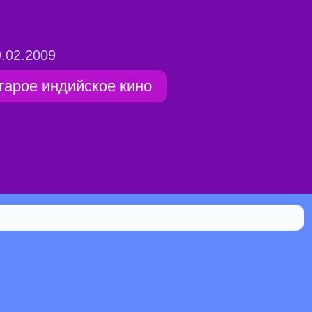
.02.2009
тарое индийское кино