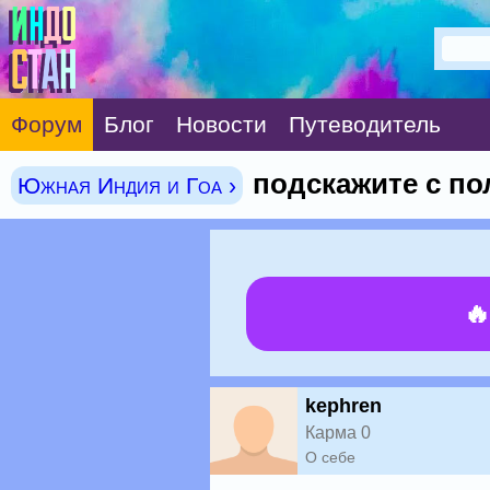
Форум
Блог
Новости
Путеводитель
подскажите с по
Южная Индия и Гоа ›

kephren
Карма 0
О себе