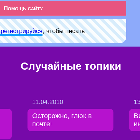
Помощь сайту
арeгиcтpируйся
, чтобы писать
Случайные топики
11.04.2010
13
Осторожно, глюк в
В
почте!
и