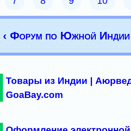
7
8
9
10
‹ Форум по Южной Индии
Товары из Индии | Аюрвед
GoaBay.com
Оформление электронной