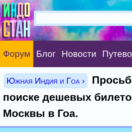
Форум
Блог
Новости
Путево
Просьб
Южная Индия и Гоа ›
поиске дешевых билето
Москвы в Гоа.