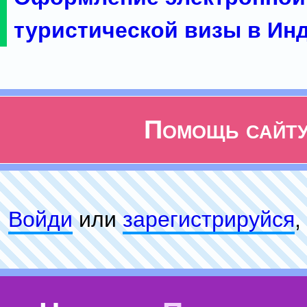
туристической визы в Ин
Помощь сайт
Войди
или
зарeгиcтpируйся
,