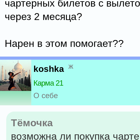
чартерных билетов с вылет
через 2 месяца?
Нарен в этом помогает??
ж
koshka
Карма 21
О себе
Тёмочка
возможна ли покупка чарт