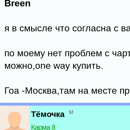
Breen
я в смысле что согласна с в
по моему нет проблем с чар
можно,one way купить.
Гоа -Москва,там на месте п
м
Тёмочка
Карма 8