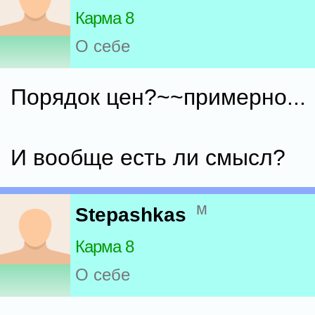
Карма 8
О себе
Порядок цен?~~примерно...
И вообще есть ли смысл?
м
Stepashkas
Карма 8
О себе