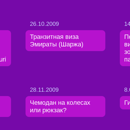
26.10.2009
14
Транзитная виза
П
Эмираты (Шаржа)
в
з
uri
п
28.11.2009
8.
Чемодан на колесах
Г
или рюкзак?