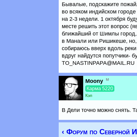
Бывалые, подскажите пожайл
во всяком индийском городе
на 2-3 недели. 1 октября буд
месте решить этот вопрос (яв
ближайший от Шимлы город, г
в Манали или Ришикеше, но,
собираюсь вверх вдоль реки 
вдруг найдутся попутчики- бу
TO_NASTINPAPA@MAIL.RU
м
Moony
Карма 5220
Кэп
В Дели точно можно снять. 
‹ Форум по Северной 