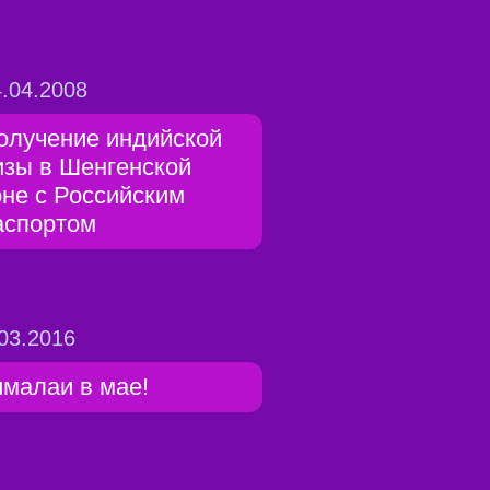
.04.2008
олучение индийской
изы в Шенгенской
оне с Российским
аспортом
03.2016
ималаи в мае!