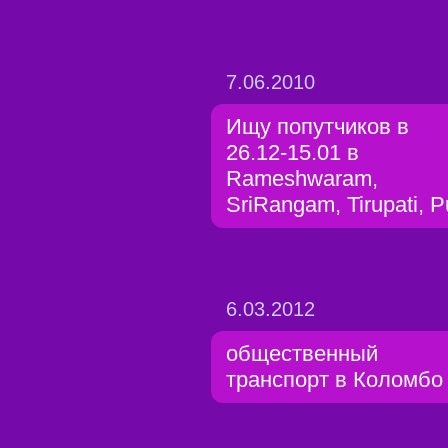
7.06.2010
Ищу попутчиков в
26.12-15.01 в
Rameshwaram,
SriRangam, Tirupati, P
6.03.2012
общественный
транспорт в Коломбо