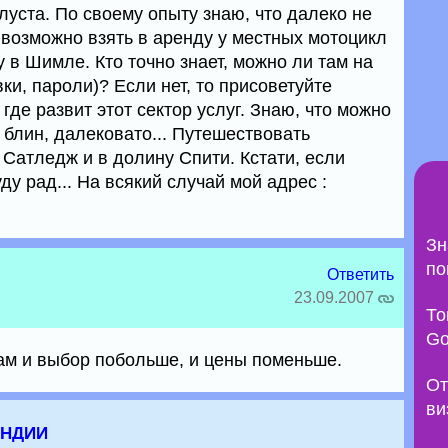
уста. По своему опыту знаю, что далеко не
 возможно взять в аренду у местных мотоцикл
у в Шимле. Кто точно знает, можно ли там на
ки, пароли)? Если нет, то присоветуйте
де развит этот сектор услуг. Знаю, что можно
 блин, далековато... Путешествовать
Сатледж и в долину Спити. Кстати, если
ду рад... На всякий случай мой адрес :
Зн
по
Ответить
23.09.2007
То
Go
Там и выбор побольше, и цены поменьше.
От
ви
Индии