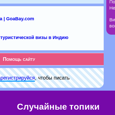
По
Не
а | GoaBay.com
Ви
во
туристической визы в Индию
Помощь сайту
арeгиcтpируйся
, чтобы писать
Случайные топики