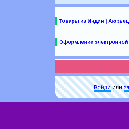
Товары из Индии | Аюрвед
Оформление электронной 
Войди
или
з