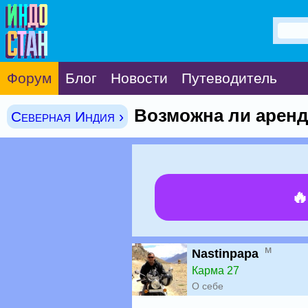
Форум
Блог
Новости
Путеводитель
Возможна ли арен
Северная Индия ›

м
Nastinpapa
Карма 27
О себе