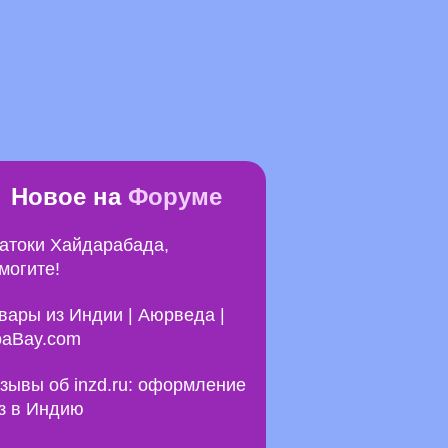
Новое на
Форуме
атоки Хайдарабада,
могите!
вары из Индии | Аюрведа |
aBay.com
зывы об inzd.ru: оформление
з в Индию