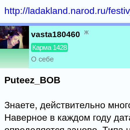
http://ladakland.narod.ru/fest
ж
vasta180460
Карма 1428
О себе
Puteez_BOB
Знаете, действительно мног
Наверное в каждом году дат