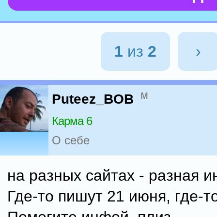
1
из
2
›
м
Puteez_BOB
Карма 6
О себе
на разных сайтах - разная 
Где-то пишут 21 июня, где-т