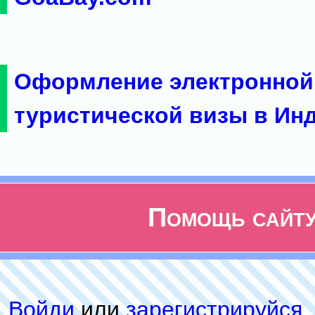
Оформление электронной
туристической визы в Ин
Помощь сайт
Войди
или
зарeгиcтpируйся
,