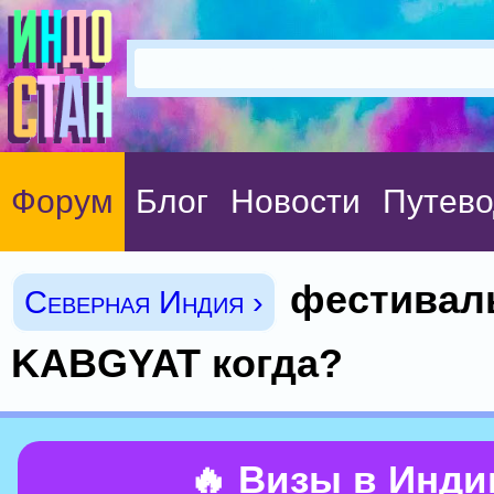
Форум
Блог
Новости
Путево
фестивал
Северная Индия ›
KABGYAT когда?
🔥 Визы в Инд