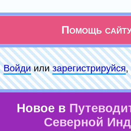
Помощь сайт
Войди
или
зарeгиcтpируйся
,
Новое в
Путеводи
Северной Ин