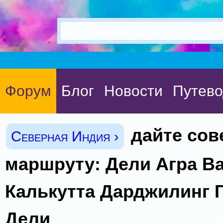
Форум
Блог
Новости
Путево
дайте сов
Северная Индия ›
маршруту: Дели Агра В
Калькутта Дарджилинг 
Дели