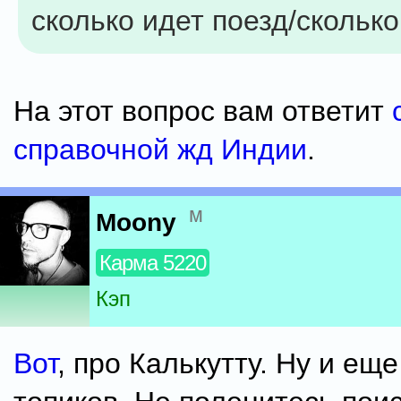
сколько идет поезд/сколько
На этот вопрос вам ответит
справочной жд Индии
.
м
Moony
Карма 5220
Кэп
Вот
, про Калькутту. Ну и еще