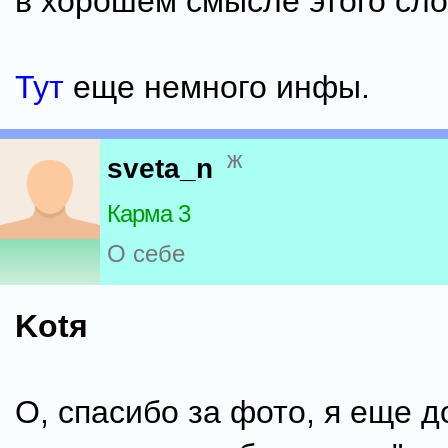
в хорошем смысле этого сло
Тут
еще немного инфы.
ж
sveta_n
Карма 3
О себе
Kotя
О, спасибо за фото, я еще д