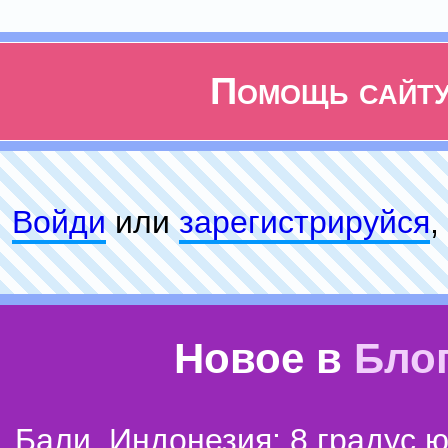
Помощь сайт
Войди
или
зарeгиcтpируйся
,
Новое в
Бло
Бали, Индонезия: 8 градус 