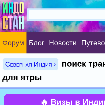
Форум
Блог
Новости
Путево
поиск тра
Северная Индия ›
для ятры
🔥 Визы в Инд