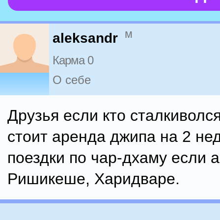
м
aleksandr
Карма 0
О себе
Друзья если кто сталкиволся
стоит аренда джипа на 2 не
поездки по чар-дхаму если 
Ришикеше, Харидваре.