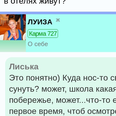
в отелях живут?
ж
ЛУИЗА
Карма 727
О себе
Лиська
Это понятно) Куда нос-то 
сунуть? может, школа какая
побережье, может...что-то 
первое время, чтоб осмотр