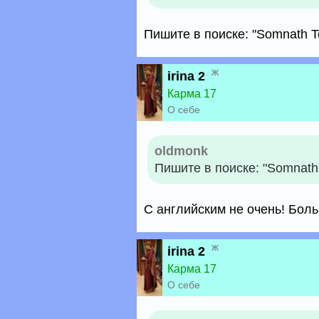
Пишите в поиске: "Somnath T
ж
irina 2
Карма 17
О себе
oldmonk
Пишите в поиске: "Somnath 
С английским не очень! Боль
ж
irina 2
Карма 17
О себе