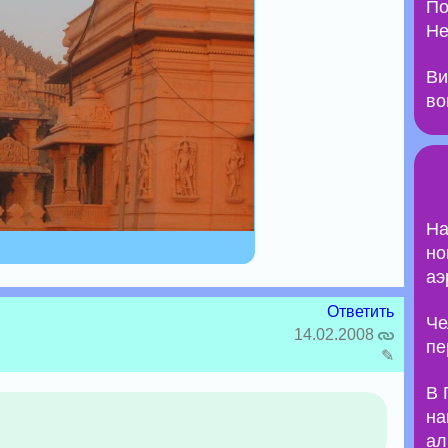
По
Не
Ви
во
На
но
аэ
Ответить
Че
14.02.2008
пе
✎
В 
на
ал