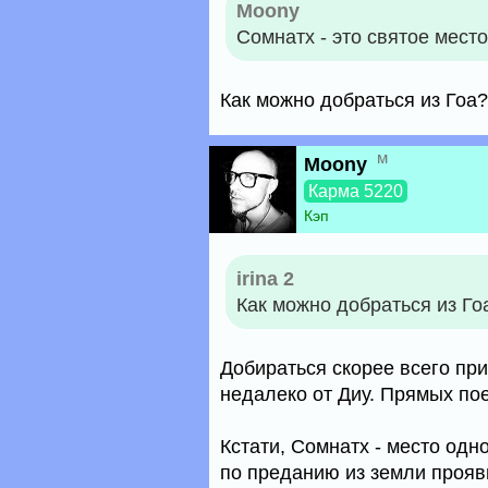
Moony
Сомнатх - это святое мест
Как можно добраться из Гоа
м
Moony
Карма 5220
Кэп
irina 2
Как можно добраться из Г
Добираться скорее всего пр
недалеко от Диу. Прямых пое
Кстати, Сомнатх - место одно
по преданию из земли прояв