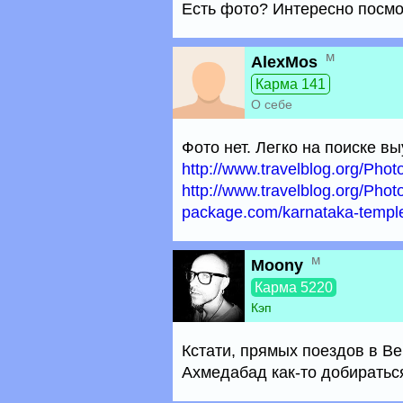
Есть фото? Интересно посмо
м
AlexMos
Карма 141
О себе
Фото нет. Легко на поиске в
http://www.travelblog.org/Phot
http://www.travelblog.org/Phot
package.com/karnataka-temple
м
Moony
Карма 5220
Кэп
Кстати, прямых поездов в Ве
Ахмедабад как-то добиратьс