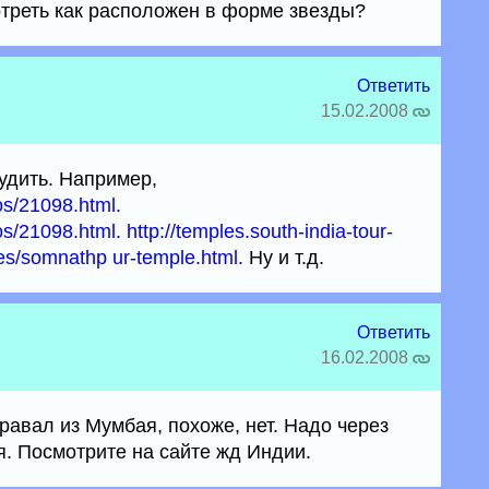
треть как расположен в форме звезды?
Ответить
15.02.2008
ыудить. Например,
os/21098.html.
os/21098.html.
http://temples.south-india-tour-
s/somnathp ur-temple.html.
Ну и т.д.
Ответить
16.02.2008
равал из Мумбая, похоже, нет. Надо через
я. Посмотрите на сайте жд Индии.