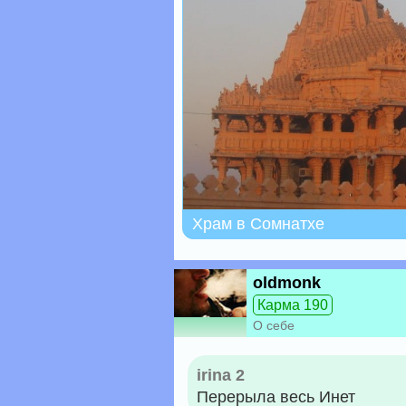
Храм в Сомнатхе
oldmonk
Карма 190
О себе
irina 2
Перерыла весь Инет