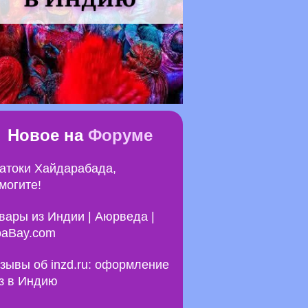
Новое на
Форуме
атоки Хайдарабада,
могите!
вары из Индии | Аюрведа |
aBay.com
зывы об inzd.ru: оформление
з в Индию