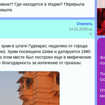
Соманат? Где находится в Индии? Перерыла
 нашла.
Ответить
14.02.2008
✎
и храм в штате Гуджарат, недалеко от города
ции). Храм посвящено Шиве и датируется 1980
на этом месте был построен еще в мифические
Зн
 благодарность за излечение от проказы.
по
То
Go
От
ви