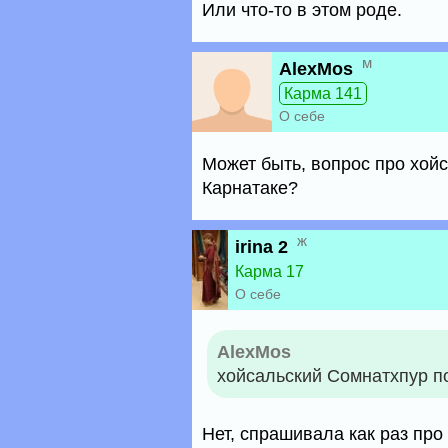
Или что-то в этом роде.
м
AlexMos
Карма 141
О себе
Может быть, вопрос про хой
Карнатаке?
ж
irina 2
Карма 17
О себе
AlexMos
хойсальский Сомнатхпур п
Нет, спрашивала как раз про