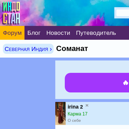
Форум
Блог
Новости
Путеводитель
Соманат
Северная Индия ›

ж
irina 2
Карма 17
О себе