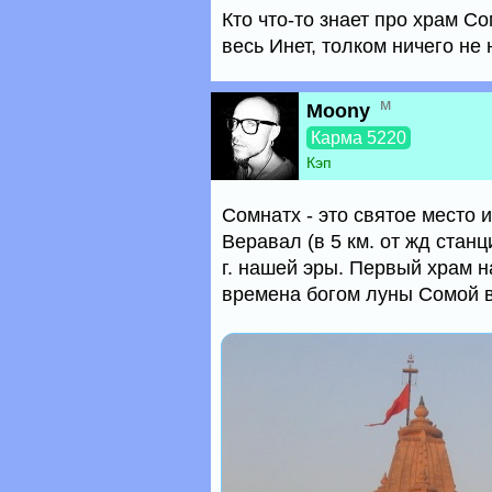
Кто что-то знает про храм 
весь Инет, толком ничего не
м
Moony
Карма 5220
Кэп
Сомнатх - это святое место 
Веравал (в 5 км. от жд стан
г. нашей эры. Первый храм 
времена богом луны Сомой в