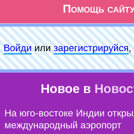
Помощь сайт
Войди
или
зарeгиcтpируйся
,
Новое в
Новос
На юго-востоке Индии откр
международный аэропорт