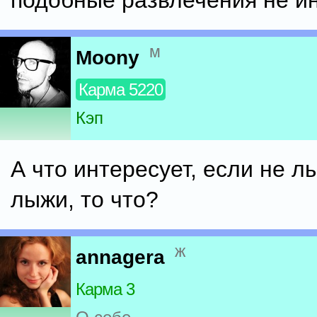
подобные развлечения не ин
м
Moony
Карма 5220
Кэп
А что интересует, если не л
лыжи, то что?
ж
annagera
Карма 3