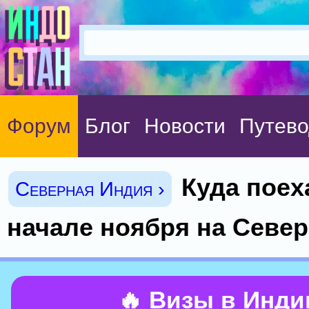
Форум
Блог
Новости
Путево
Куда поех
Северная Индия ›
начале ноября на Севе
🔥 Визы в Инд