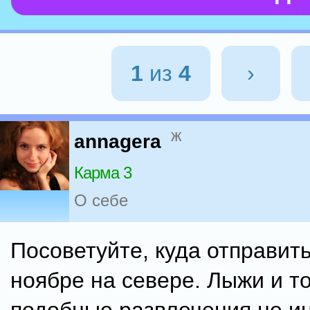
1
из
4
›
ж
annagera
Карма 3
О себе
Посоветуйте, куда отправит
ноябре на севере. Лыжи и т