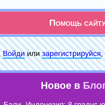
Помощь сайт
Войди
или
зарeгиcтpируйся
,
Новое в
Бло
Бали, Индонезия: 8 градус 