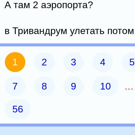
А там 2 аэропорта?
в Тривандрум улетать потом
1
2
3
4
5
7
8
9
10
56