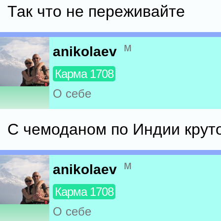
Так что не переживайте
м
anikolaev
Карма 1708
О себе
С чемоданом по Индии круто
м
anikolaev
Карма 1708
О себе