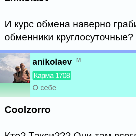
И курс обмена наверно граби
обменники круглосуточные?
м
anikolaev
Карма 1708
О себе
Coolzorro
Кто? Такси??? Они там всег