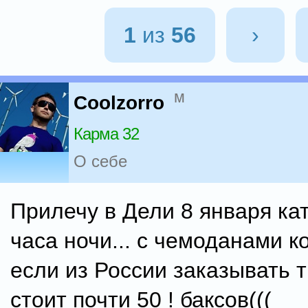
1
из
56
›
м
Coolzorro
Карма 32
О себе
Прилечу в Дели 8 января ка
часа ночи... с чемоданами ко
если из России заказывать 
стоит почти 50 ! баксов(((