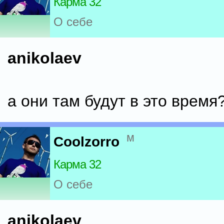
Карма 32
О себе
anikolaev
а они там будут в это время
м
Coolzorro
Карма 32
О себе
anikolaev