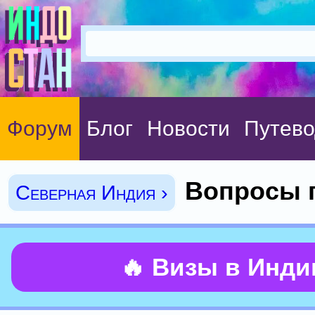
Форум
Блог
Новости
Путево
Вопросы 
Северная Индия ›
🔥 Визы в Инд