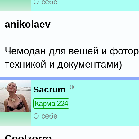
О себе
anikolaev
Чемодан для вещей и фотор
техникой и документами)
ж
Sacrum
Карма 224
О себе
Coolzorro