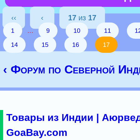
‹‹
‹
17
из
17
1
…
9
10
11
1
14
15
16
17
‹ Форум по Северной Инд
Товары из Индии | Аюрвед
GoaBay.com