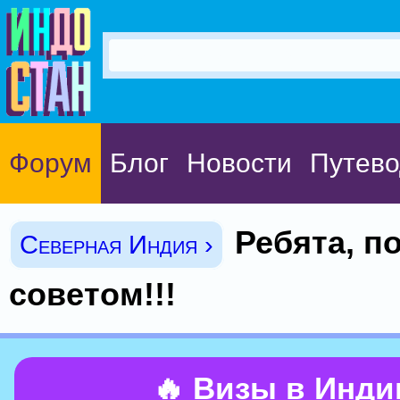
Форум
Блог
Новости
Путево
Ребята, п
Северная Индия ›
советом!!!
🔥 Визы в Инд