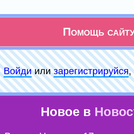
Помощь сайт
Войди
или
зарeгиcтpируйся
,
Новое в
Новос