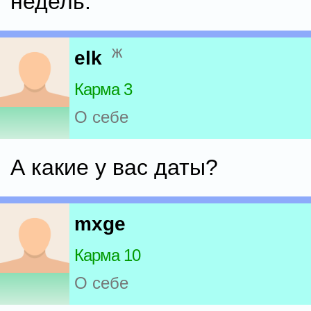
недель.
ж
elk
Карма 3
О себе
А какие у вас даты?
mxge
Карма 10
О себе